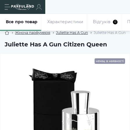
Все про товар
Характеристики
Відгуків
П
0
Жіноча парфумерія
Juliette Has A Gun
Juliette Has A Gun C
Juliette Has A Gun Citizen Queen
немає в наявності