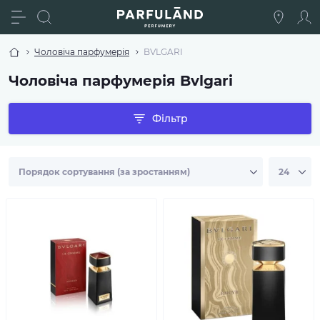
Чоловіча парфумерія
BVLGARI
Чоловіча парфумерія Bvlgari
Фільтр