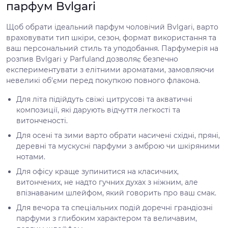
парфум Bvlgari
Щоб обрати ідеальний парфум чоловічий Bvlgari, варто
враховувати тип шкіри, сезон, формат використання та
ваш персональний стиль та уподобання. Парфумерія на
розпив Bvlgari у Parfuland дозволяє безпечно
експериментувати з елітними ароматами, замовляючи
невеликі об'єми перед покупкою повного флакона.
Для літа підійдуть свіжі цитрусові та акватичні
композиції, які дарують відчуття легкості та
витонченості.
Для осені та зими варто обрати насичені східні, пряні,
деревні та мускусні парфуми з амброю чи шкіряними
нотами.
Для офісу краще зупинитися на класичних,
витончених, не надто гучних духах з ніжним, але
впізнаваним шлейфом, який говорить про ваш смак.
Для вечора та спеціальних подій доречні грандіозні
парфуми з глибоким характером та величавим,