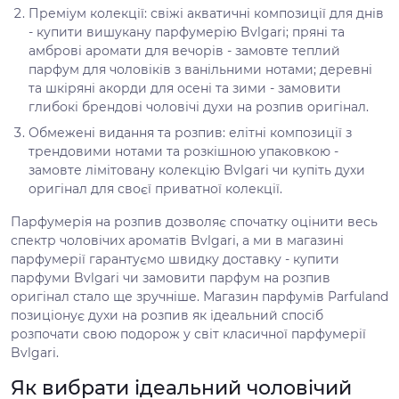
Преміум колекції: свіжі акватичні композиції для днів
- купити вишукану парфумерію Bvlgari; пряні та
амброві аромати для вечорів - замовте теплий
парфум для чоловіків з ванільними нотами; деревні
та шкіряні акорди для осені та зими - замовити
глибокі брендові чоловічі духи на розпив оригінал.
Обмежені видання та розпив: елітні композиції з
трендовими нотами та розкішною упаковкою -
замовте лімітовану колекцію Bvlgari чи купіть духи
оригінал для своєї приватної колекції.
Парфумерія на розпив дозволяє спочатку оцінити весь
спектр чоловічих ароматів Bvlgari, а ми в магазині
парфумерії гарантуємо швидку доставку - купити
парфуми Bvlgari чи замовити парфум на розпив
оригінал стало ще зручніше. Магазин парфумів Parfuland
позиціонує духи на розпив як ідеальний спосіб
розпочати свою подорож у світ класичної парфумерії
Bvlgari.
Як вибрати ідеальний чоловічий