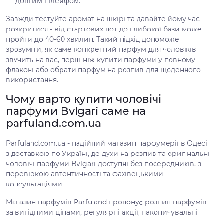
довгим шлейфом.
Завжди тестуйте аромат на шкірі та давайте йому час
розкритися - від стартових нот до глибокої бази може
пройти до 40-60 хвилин. Такий підхід допоможе
зрозуміти, як саме конкретний парфум для чоловіків
звучить на вас, перш ніж купити парфуми у повному
флаконі або обрати парфум на розпив для щоденного
використання.
Чому варто купити чоловічі
парфуми Bvlgari саме на
parfuland.com.ua
Parfuland.com.ua - надійний магазин парфумерії в Одесі
з доставкою по Україні, де духи на розпив та оригінальні
чоловічі парфуми Bvlgari доступні без посередників, з
перевіркою автентичності та фахівецькими
консультаціями.
Магазин парфумів Parfuland пропонує розпив парфумів
за вигідними цінами, регулярні акції, накопичувальні