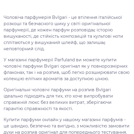
Чоловіча парфумерія Bvlgari - це втілення італійської
розкоші та безчасного шику у світі оригінальної
парфумерії, де кожен парфум розповідає історію
вишуканості, де стійкість композицій та культові ноти
сплітаються у вишуканий шлейф, що залишає
неповторний слід.
У магазині парфумерії Parfuland ви можете купити
чоловічі парфуми Bvlgari оригінал як у повнорозмірних
флаконах, так і на розпив, щоб легко розширювати свою
колекцію елітних ароматів за доступною ціною.
Оригінальні чоловічі парфуми на розпив Bvlgari
ідеально підходять для тих, хто хоче випробувати
справжній люкс без великих витрат, зберігаючи
гарантію справжності та якості.
Купити парфуми онлайн у нашому магазині парфумів -
це швидко, безпечно та вигідно, з можливістю замовити
духи на розпив оригінал для попереднього тестування.