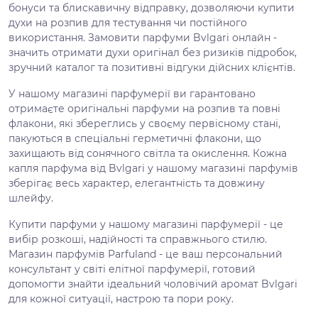
бонуси та блискавичну відправку, дозволяючи купити
духи на розпив для тестування чи постійного
використання. Замовити парфуми Bvlgari онлайн -
значить отримати духи оригінал без ризиків підробок,
зручний каталог та позитивні відгуки дійсних клієнтів.
У нашому магазині парфумерії ви гарантовано
отримаєте оригінальні парфуми на розпив та повні
флакони, які збереглись у своєму первісному стані,
пакуються в спеціальні герметичні флакони, що
захищають від сонячного світла та окислення. Кожна
капля парфума від Bvlgari у нашому магазині парфумів
зберігає весь характер, елегантність та довжину
шлейфу.
Купити парфуми у нашому магазині парфумерії - це
вибір розкоші, надійності та справжнього стилю.
Магазин парфумів Parfuland - це ваш персональний
консультант у світі елітної парфумерії, готовий
допомогти знайти ідеальний чоловічий аромат Bvlgari
для кожної ситуації, настрою та пори року.