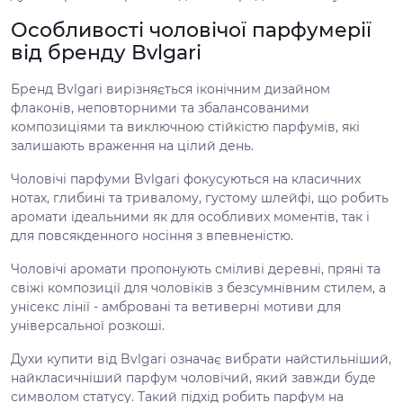
Особливості чоловічої парфумерії
від бренду Bvlgari
Бренд Bvlgari вирізняється іконічним дизайном
флаконів, неповторними та збалансованими
композиціями та виключною стійкістю парфумів, які
залишають враження на цілий день.
Чоловічі парфуми Bvlgari фокусуються на класичних
нотах, глибині та тривалому, густому шлейфі, що робить
аромати ідеальними як для особливих моментів, так і
для повсякденного носіння з впевненістю.
Чоловічі аромати пропонують сміливі деревні, пряні та
свіжі композиції для чоловіків з безсумнівним стилем, а
унісекс лінії - амбровані та ветиверні мотиви для
універсальної розкоші.
Духи купити від Bvlgari означає вибрати найстильніший,
найкласичніший парфум чоловічий, який завжди буде
символом статусу. Такий підхід робить парфум на