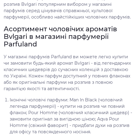
розпив Bvlgari популярним вибором у магазині
парфумів серед цінувачів справжньої, культової
парфумерії, особливо найстійкіших чоловічих парфумів.
Асортимент чоловічих ароматів
Bvlgari в магазині парфумерії
Parfuland
У магазині парфумів Parfuland ви можете легко купити
чи замовити будь-який аромат Bvlgari - від легендарних
класичних шедеврів до сучасних колекцій з доставкою
по Україні. Кожен парфум доступний у повних флаконах
або як оригінальні парфуми на розпив з повною
гарантією якості та автентичності.
Іконічні чоловічі парфуми: Man In Black (чоловічий
легенда парфумерії) - купити на розпив чи повний
флакон; Pour Homme (чоловічий класичний шедевр) -
замовити оригінал за вигідною ціною; Aqva Pour
Homme (свіжий фаворит) - придбати духи на розпив
для офісу та повсякденного носіння.