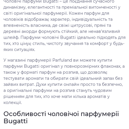
Чоловічі парфуми Bugatti – це поєднання сучасного
динамізму, елегантності та преміальної витонченості у
світі оригінальної парфумерії. Кожен парфум для
чоловіків відображає характер, індивідуальність та
впевненість власника, де свіжі цитрусові, пряні та
деревні акорди формують стійкий, але ненав’язливий
шлейф. Парфуми чоловічі Bugatti ідеально підходять для
тих, хто цінує стиль, чистоту звучання та комфорт у будь-
яких ситуаціях.
У магазині парфумерії Parfuland ви можете купити
парфуми Bugatti оригінал у повнорозмірних флаконах, а
також у форматі парфум на розпив, що дозволяє
тестувати аромати та обирати свій ідеальний запах без
зайвих витрат. Духи купити онлайн просто та безпечно,
а оригінальні парфуми на розпив стануть чудовим
рішенням для тих, хто хоче мати кілька ароматів у
колекції.
Особливості чоловічої парфумерії
Bugatti