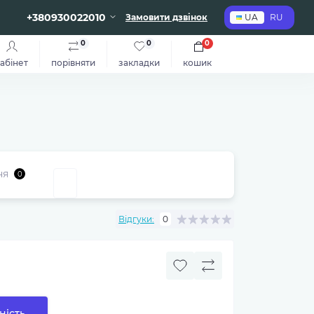
+380930022010
Замовити дзвінок
UA
RU
0
0
0
абінет
порівняти
закладки
кошик
ня
0
Відгуки:
0
ність