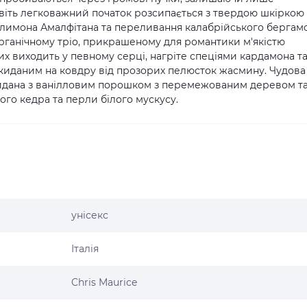
авіть легковажний початок розсипається з твердою шкіркою
м лимона Амалфітана та переливання калабрійського бергамо
рганічному тріо, прикрашеному для романтики м'якістю
х виходить у певному серці, нагріте спеціями кардамона т
киданим на ковдру від прозорих пелюсток жасмину. Чудова
зкидана з ванілловим порошком з перемежованим деревом т
ого кедра та перли білого мускусу.
унісекс
Італія
Chris Maurice