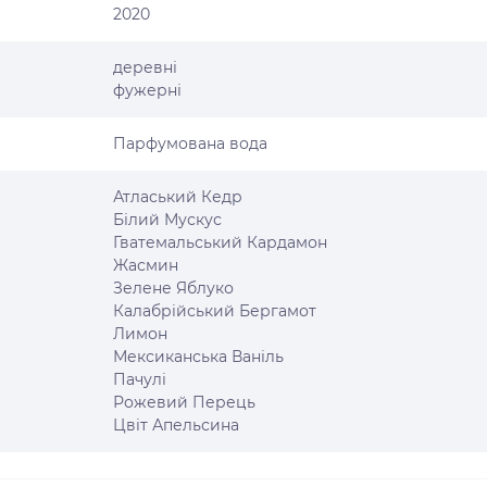
2020
деревні
фужерні
Парфумована вода
Атласький Кедр
Білий Мускус
Гватемальський Кардамон
Жасмин
Зелене Яблуко
Калабрійський Бергамот
Лимон
Мексиканська Ваніль
Пачулі
Рожевий Перець
Цвіт Апельсина