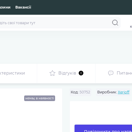
азини
Вакансії
к
ктеристики
Відгуків
Питан
0
Код:
50752
Виробник:
Xerjoff
немає в наявності
Повідомити про наяв