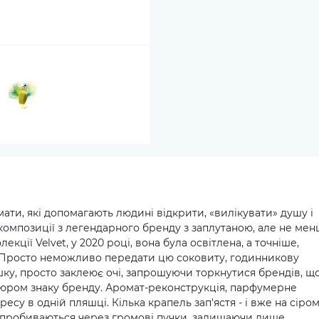
ати, які допомагають людині відкрити, «вилікувати» душу і
ні композиції з легендарного бренду з заплутаною, але не ме
екції Velvet, у 2020 році, вона була освітлена, а точніше,
e. Просто неможливо передати цю соковиту, годинникову
ку, просто заклеює очі, запрошуючи торкнутися брендів, щ
юром знаку бренду. Аромат-реконструкція, парфумерне
есу в одній пляшці. Кілька крапель зап'ястя - і вже на сіро
і пробиваються через громові пучки, залишаючи лише