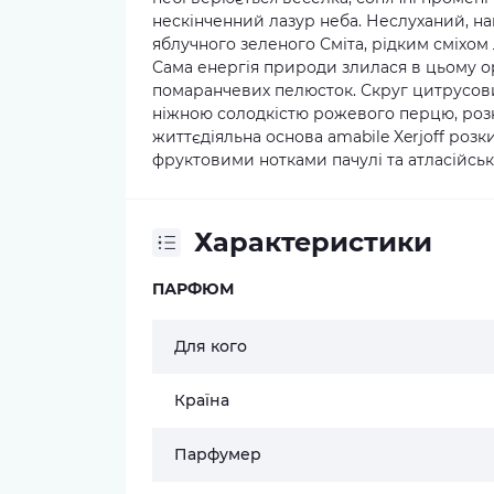
нескінченний лазур неба. Неслуханий, н
яблучного зеленого Сміта, рідким сміхо
Сама енергія природи злилася в цьому о
помаранчевих пелюсток. Скруг цитрусови
ніжною солодкістю рожевого перцю, роз
життєдіяльна основа amabile Xerjoff ро
фруктовими нотками пачулі та атласійськ
Характеристики
ПАРФЮМ
Для кого
Країна
Парфумер