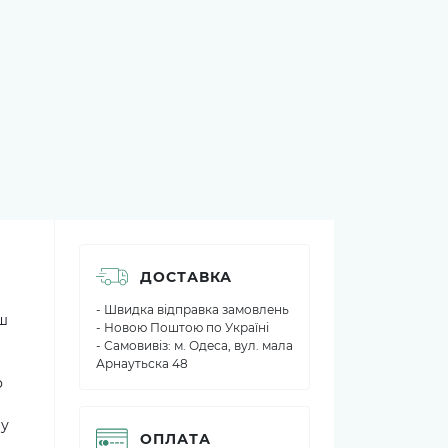
ДОСТАВКА
- Швидка відправка замовлень
нш
- Новою Поштою по Україні
- Самовивіз: м. Одеса, вул. мала
Арнаутьска 48
о
му
ОПЛАТА