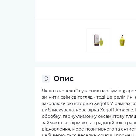
Опис
Якщо в колекції сучасних парфумів є аром
змінити свій світогляд - тоді це релігій
захоплюючою історією Xerjoff. У рамках кол
виблискувала, нова зірка Xerjoff Amabil
обробку, гарну-лимонну оксамитову пляш
займаються фірмою та традиційною грав
відновлення, море позитивного та антистр
небі верюється веселка, сонячні промен