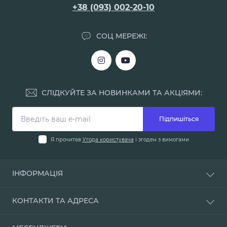
+38 (093) 002-20-10
СОЦ МЕРЕЖІ:
СЛІДКУЙТЕ ЗА НОВИНКАМИ ТА АКЦІЯМИ:
Підпишіться
Я прочитав
Угода користувача
і згоден з вимогами
ІНФОРМАЦІЯ
Доставка і оплата
КОНТАКТИ ТА АДРЕСА
Про нас
Умови повернення
м. Одеса, вул. Мала Арнаутська, 48