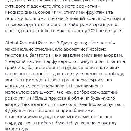
Чудова еліксир PEAR Inc. - Парфумерний портрет
суттєвого південного літа з його ароматним
неоднорідним, соковитим, стиглими фруктами та
теплими зоряними ночами. У кожній краплі композиції
з піском-фрукта, створеного майстрами французької
ніші, під назвою Juliette має пістолет у 2021 це відчуття.
Olphal Pyramid Pear Inc. З Джульєтти є пістолет, він
максимально стислий, але аромат неймовірно
текстовий, багатогранний завдяки сміливим акордам.
У верхній частині парфумерного трикутника є пікантна,
грайлива, багатостороння груша, соковиті ноти яких
наповнюють простір і дають відчуття легкість, свободу,
злиття з природою. Ефект груші посилюється, що
надходить у серце композиції і зливаючись з
молекулою затишності, яка має регброксан, здатний
розкрити найбільш приховані обличчя будь -якого
акорду. Бездоганна літня мелодія Pear Inc. закінчується.
З Джульєтти є пістолет із привабливими,
привабливими мускусними мотивами, органічно
поєднується з грибами Sweetch унікального акорду
амбретиду.