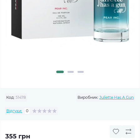
Код:
51478
Виробник:
Juliette Has A Gun
Відгуки:
0
355 грн