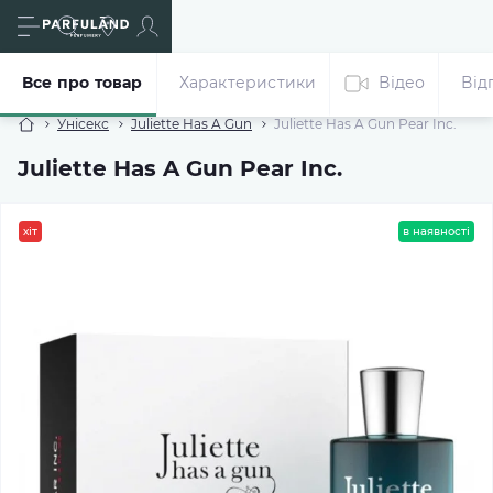
Все про товар
Характеристики
Відео
Від
Унісекс
Juliette Has A Gun
Juliette Has A Gun Pear Inc.
Juliette Has A Gun Pear Inc.
хіт
в наявності