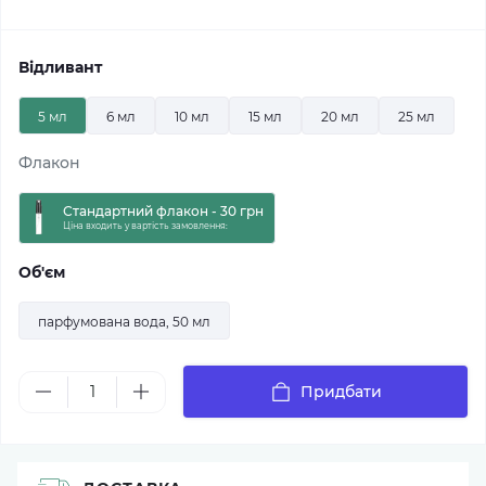
Відливант
5 мл
6 мл
10 мл
15 мл
20 мл
25 мл
Флакон
Стандартний флакон - 30 грн
Ціна входить у вартість замовлення:
Об'єм
парфумована вода, 50 мл
Придбати