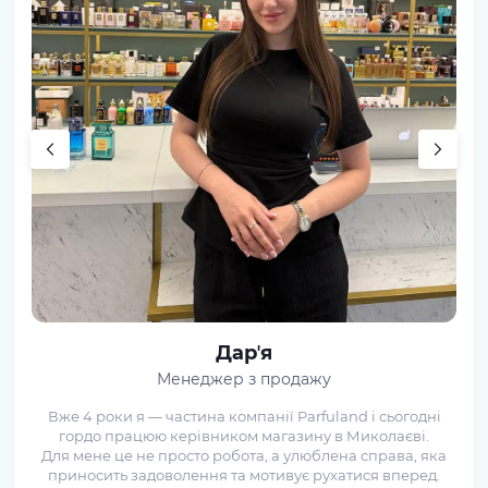
Дарʼя
Менеджер з продажу
Вже 4 роки я — частина компанії Parfuland і сьогодні
гордо працюю керівником магазину в Миколаєві.
а
Для мене це не просто робота, а улюблена справа, яка
приносить задоволення та мотивує рухатися вперед.