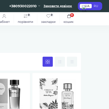
+380930022010
Замовити дзвінок
UA
RU
0
0
0
абінет
порівняти
закладки
кошик