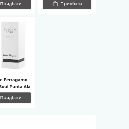
Придбати
Придбати
re Ferragamo
Soul Punta Ala
Придбати