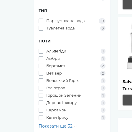
ТИП
Парфумована вода
10
Туалетна вода
3
НОТИ
Альдегіди
1
Амбра
1
Бергамот
2
Ветівер
2
Волоський Горіх
1
Sal
Геліотроп
1
Terr
Горошок Зелений
1
Дерево Інжиру
1
Кардамон
1
Квіти Ірису
1
Показати ще 32