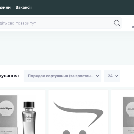
азини
Вакансії
к
тування: