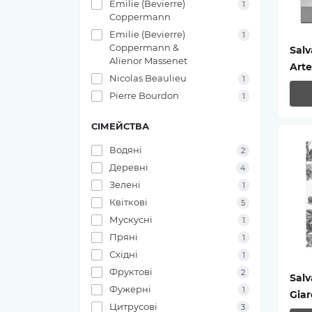
Emilie (Bevierre)
1
Coppermann
Emilie (Bevierre)
1
Coppermann &
Sal
Alienor Massenet
Arte
Nicolas Beaulieu
1
Pierre Bourdon
1
СІМЕЙСТВА
Водяні
2
Деревні
4
Зелені
1
Квіткові
5
Мускусні
1
Пряні
1
Східні
1
Фруктові
2
Sal
Фужерні
1
Giar
Цитрусові
3