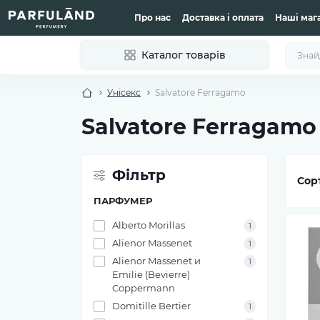
Про нас
Доставка і оплата
Наші маг
Каталог товарів
Унісекс
Salvatore Ferragamo
Salvatore Ferragamo
Фільтр
Сор
ПАРФУМЕР
Alberto Morillas
1
Alienor Massenet
1
Alienor Massenet и
1
Emilie (Bevierre)
Coppermann
Domitille Bertier
1