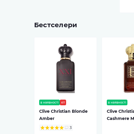
Бестселери
в наявності
хіт
в наявності
Clive Christian Blonde
Clive Christi
Amber
Cashmere 
3