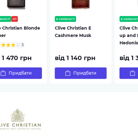
вності
хіт
в наявності
в наявност
e Christian Blonde
Clive Christian E
Clive C
er
Cashmere Musk
up and 
Hedonis
3
 1 470 грн
від 1 140 грн
від 1
Придбати
Придбати