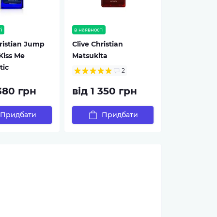
і
в наявності
hristian Jump
Clive Christian
Kiss Me
Matsukita
tic
2
 380 грн
від 1 350 грн
Придбати
Придбати