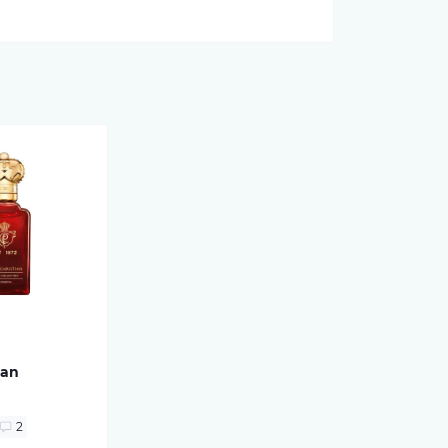
ian
2