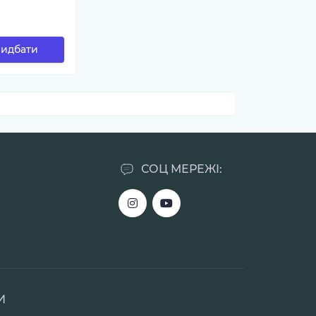
н
идбати
СОЦ МЕРЕЖІ:
И