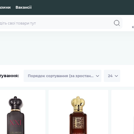
азини
Вакансії
к
тування: