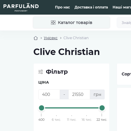
Про нас
Доставка і оплата
Наші маг
Каталог товарів
Унісекс
Clive Christian
Clive Christian
Фільтр
Сор
ЦІНА
-
грн
400
6 тис.
11 тис.
16 тис.
22 тис.