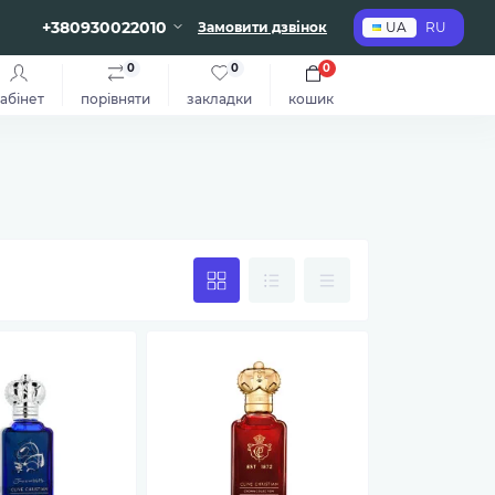
+380930022010
Замовити дзвінок
UA
RU
0
0
0
абінет
порівняти
закладки
кошик