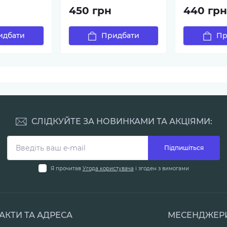
450 грн
440 гр
идбати
Придбати
Пр
СЛІДКУЙТЕ ЗА НОВИНКАМИ ТА АКЦІЯМИ:
Підпишіться
Я прочитав
Угода користувача
і згоден з вимогами
АКТИ ТА АДРЕСА
МЕСЕНДЖЕР