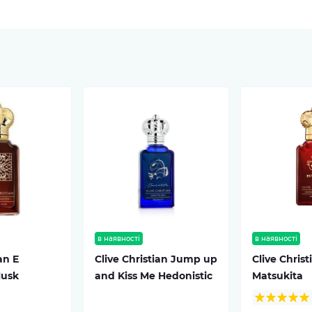
в наявності
в наявності
an E
Clive Christian Jump up
Clive Christ
Musk
and Kiss Me Hedonistic
Matsukita