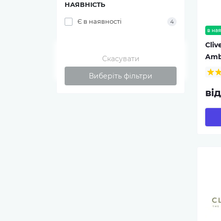
НАЯВНІСТЬ
Є в наявності
4
в ная
Cliv
Amb
Скасувати
Виберіть фільтри
від