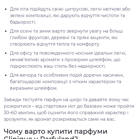
Для літа підійдуть свіжі цитрусові, легкі квіткові або
зелені композиції, які дарують відчуття чистоти та
бадьорості.
Для осені та зими варто звернути увагу на більш
глибокі фруктові, деревні та пряні акценти, які
створюють відчуття тепла та комфорту.
Для офісу та повсякденного носіння ідеальні легкі,
ненав’язливі аромати з прозорим шлейфом, що
підкреслюють ваш стиль без надмірності.
Для вечора та особливих подій доречні насичені,
багатошарові композиції з чітким характером та
виразним шлейфом.
Завжди тестуйте парфум на шкірі та давайте йому час
розкритися – від стартових нот до базових може пройти
30–60 хвилин, щоб оцінити його справжній характер і
зрозуміти, як аромат розкривається саме на вас.
Чому варто купити парфуми