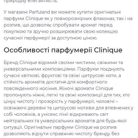
природну елегантність.
У магазині Parfuland ви можете купити оригінальні
парфуми Clinique як у повнорозмірних флаконах, так і на
розпив, що дозволяє спробувати аромат перед
покупкою та зручно розширювати свою колекцію
сучасної парфумерії за доступною ціною.
Особливості парфумерії Clinique
Бренд Clinique відомий своїми чистими, свіжими та
універсальними композиціями. Парфуми поєднують
сучасні квіткові, фруктові та свіжі цитрусові ноти, а
стійкість ароматів достатня для комфортного
повсякденного носіння. Жіночі аромати Clinique
пропонують ніжні, легкі та свіжі композиції для тих, хто
цінує чистоту і прозорість у парфумерії, чоловічі –
освіжаючі деревні та цитрусові мотиви для впевнених у
собі чоловіків, а унісекс лінії відкривають світ
нейтральних та універсальних ароматів для будь-якої
ситуації. Оригінальні парфуми Clinique на розпив
дозволяють відчути справжню чистоту бренду без