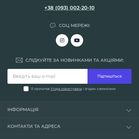
+38 (093) 002-20-10
СОЦ МЕРЕЖІ:
СЛІДКУЙТЕ ЗА НОВИНКАМИ ТА АКЦІЯМИ:
Підпишіться
Я прочитав
Угода користувача
і згоден з вимогами
ІНФОРМАЦІЯ
Доставка і оплата
КОНТАКТИ ТА АДРЕСА
Про нас
Умови повернення
м. Одеса, вул. Мала Арнаутська, 48