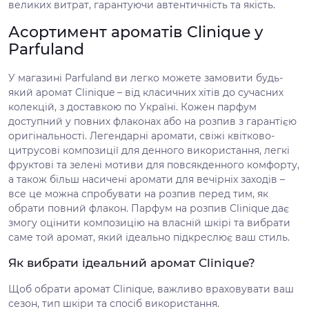
великих витрат, гарантуючи автентичність та якість.
Асортимент ароматів Clinique у
Parfuland
У магазині Parfuland ви легко можете замовити будь-
який аромат Clinique – від класичних хітів до сучасних
колекцій, з доставкою по Україні. Кожен парфум
доступний у повних флаконах або на розпив з гарантією
оригінальності. Легендарні аромати, свіжі квітково-
цитрусові композиції для денного використання, легкі
фруктові та зелені мотиви для повсякденного комфорту,
а також більш насичені аромати для вечірніх заходів –
все це можна спробувати на розпив перед тим, як
обрати повний флакон. Парфум на розпив Clinique дає
змогу оцінити композицію на власній шкірі та вибрати
саме той аромат, який ідеально підкреслює ваш стиль.
Як вибрати ідеальний аромат Clinique?
Щоб обрати аромат Clinique, важливо враховувати ваш
сезон, тип шкіри та спосіб використання.