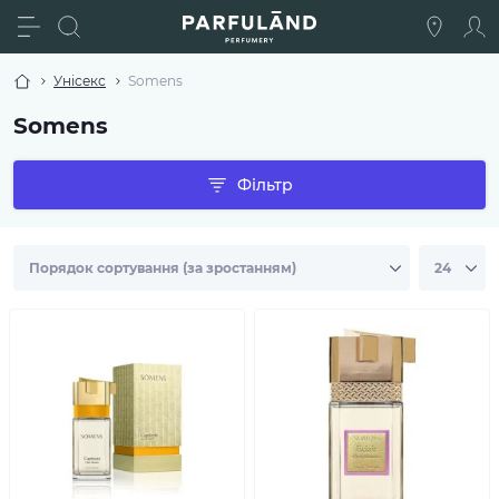
Унісекс
Somens
Somens
Фільтр