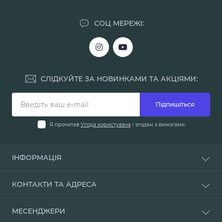
СОЦ МЕРЕЖІ:
СЛІДКУЙТЕ ЗА НОВИНКАМИ ТА АКЦІЯМИ:
Підпишіться
Я прочитав
Угода користувача
і згоден з вимогами
ІНФОРМАЦІЯ
Доставка і оплата
КОНТАКТИ ТА АДРЕСА
Про нас
Умови повернення
м. Одеса, вул. Мала Арнаутська, 48
МЕСЕНДЖЕРИ
Наші магазини