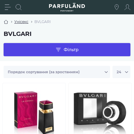
Унісекс
BVLGARI
BVLGARI
Фільтр