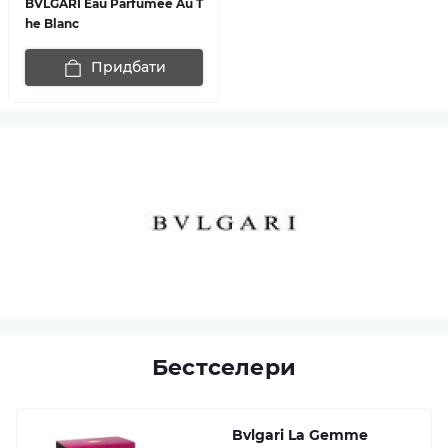
BVLGARI Eau Parfumee Au T
he Blanc
Придбати
Бестселери
Bvlgari La Gemme