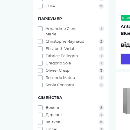
США
9
в ная
ПАРФУМЕР
Ant
Amandine Clerc-
1
Blu
Marie
Christophe Raynaud
2
від
Elisabeth Vidal
2
Fabrice Pellegrin
1
Gregorio Sola
1
Olivier Cresp
3
Rosendo Mateu
1
Sonia Constant
2
СІМЕЙСТВА
Водяні
3
Деревні
7
Квіткові
9
Пряні
5