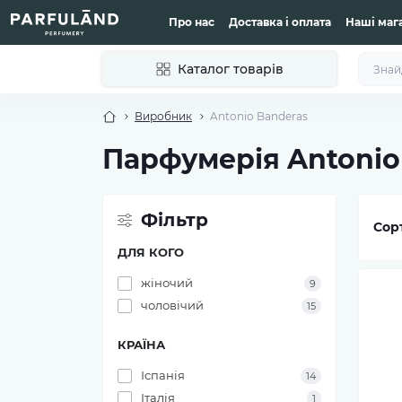
Про нас
Доставка і оплата
Наші маг
Каталог товарів
Виробник
Antonio Banderas
Парфумерія Antonio
Фільтр
Сор
ДЛЯ КОГО
жіночий
9
чоловічий
15
КРАЇНА
Іспанія
14
Італія
1