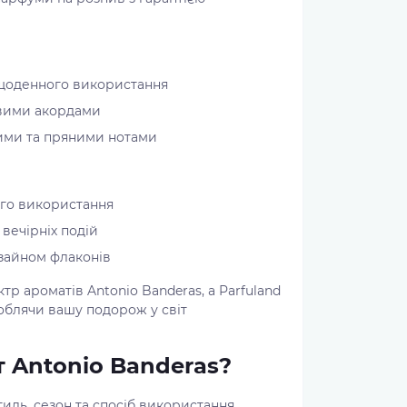
 щоденного використання
товими акордами
ними та пряними нотами
ного використання
 вечірніх подій
изайном флаконів
р ароматів Antonio Banderas, а Parfuland
роблячи вашу подорож у світ
 Antonio Banderas?
ль, сезон та спосіб використання.