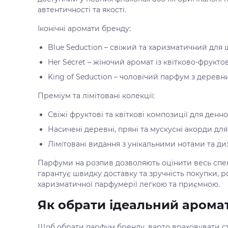
автентичності та якості.
Іконічні аромати бренду:
Blue Seduction – свіжий та харизматичний для
Her Secret – жіночий аромат із квітково-фрук
King of Seduction – чоловічий парфум з дерев
Преміум та лімітовані колекції:
Свіжі фруктові та квіткові композиції для ден
Насичені деревні, пряні та мускусні акорди для
Лімітовані видання з унікальними нотами та д
Парфуми на розпив дозволяють оцінити весь спект
гарантує швидку доставку та зручність покупки, 
харизматичної парфумерії легкою та приємною.
Як обрати ідеальний аромат
Щоб обрати парфум бренду, варто враховувати сти