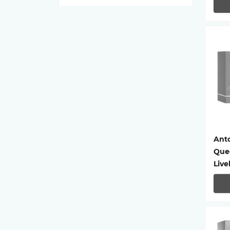
Ant
Que
Live