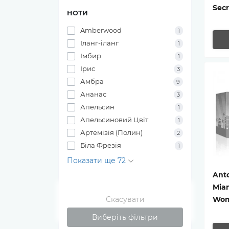
Sec
НОТИ
Amberwood
1
Іланг-іланг
1
Імбир
1
Ірис
3
Амбра
9
Ананас
3
Апельсин
1
Апельсиновий Цвіт
1
Артемізія (Полин)
2
Біла Фрезія
1
Показати ще 72
Ant
Miam
Скасувати
Wo
Виберіть фільтри