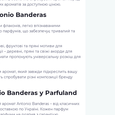
х ароматів за доступною ціною.
onio Banderas
м флаконів, легко впізнаваними
 парфумів, що забезпечує тривалий та
ві, фруктові та пряні мотиви для
ї – деревні, пряні та свіжі акорди для
ромати пропонують універсальну розкіш для
.
и аромат, який завжди підкреслить вашу
сть спробувати різні композиції бренду
o Banderas у Parfuland
аромат Antonio Banderas – від класичних
доставкою по Україні. Кожен парфум
парфуми на розпив з гарантією