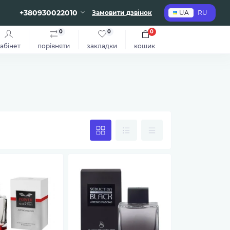
+380930022010
Замовити дзвінок
UA
RU
0
0
0
абінет
порівняти
закладки
кошик