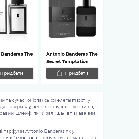
 Banderas The
Antonio Banderas The
Secret Temptation
Придбати
Придбати
и та сучасної іспанської елегантності у
нду розкриває неповторну історію стилю,
скравий шлейф, який залишає впізнаваний
і парфуми Antonio Banderas як у
зволяє безпечно спробувати аромат перед