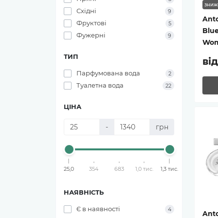
зниж
Східні
9
Ant
Фруктові
5
Blue
Фужерні
9
Wo
ТИП
від
Парфумована вода
2
Туалетна вода
22
ЦІНА
-
грн
25,0
354
683
1,0 тис.
1,3 тис.
НАЯВНІСТЬ
Є в наявності
4
Ant