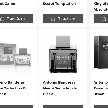
ret Game
Secret Temptation
King of
Absolut
Придбати
Придбати
onio Banderas
Antonio Banderas
Antonio
i Seduction For
Miami Seduction In
Power o
men
Black
Urban