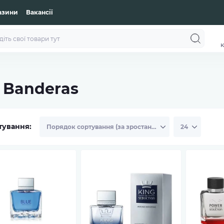
азини
Вакансії
к
 Banderas
тування: