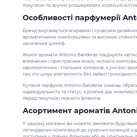
покупкою та зручно розширювати колекцію елітни
Особливості парфумерії Ant
Бренд вирізняється яскравим і сучасним дизайно
ароматичними композиціями та високою стійкістю
насичений шлейф.
Жіночі аромати Antonio Banderas поєднують квітко
впевнених і пристрасних жінок, чоловічі композиці
харизматичних і стильних чоловіків, а унісекс-а
тих, хто цінує елегантність без зайвої громіздкості
Купівля парфумів Antonio Banderas означає обрат
індивідуальність та статус, а розпив дає можливі
перед покупкою повного флакона.
Асортимент ароматів Antoni
У нашому магазині ви можете замовити будь-який 
легендарних композицій до сучасних колекцій з 
доступний у повних флаконах або як оригінальні 