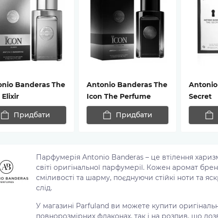
onio Banderas The
Antonio Banderas The
Antonio
 Elixir
Icon The Perfume
Secret
Придбати
Придбати
Парфумерія Antonio Banderas – це втілення харизм
світі оригінальної парфумерії. Кожен аромат бре
сміливості та шарму, поєднуючи стійкі ноти та я
слід.
У магазині Parfuland ви можете купити оригінальн
повнорозмірних флаконах, так і на розпив, що до