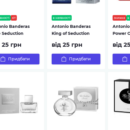
вності
хіт
в наявності
знижка
в
onio Banderas
Antonio Banderas
Antonio
e Seduction
King of Seduction
Power O
 25 грн
від 25 грн
від 2
Придбати
Придбати