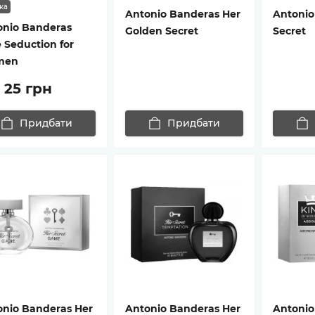
ка
Antonio Banderas Her
Antonio
onio Banderas
Golden Secret
Secret
 Seduction for
men
 25 грн
Придбати
Придбати
onio Banderas Her
Antonio Banderas Her
Antonio