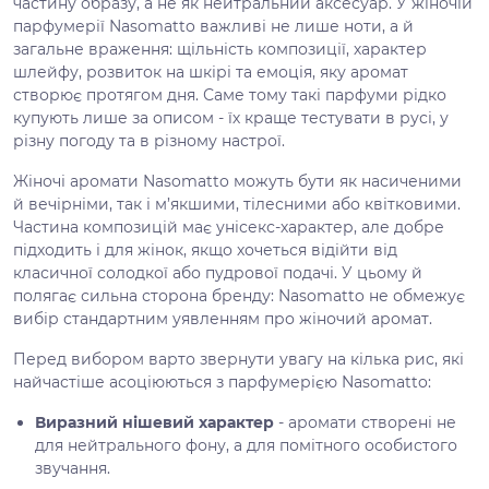
частину образу, а не як нейтральний аксесуар. У жіночій
парфумерії Nasomatto важливі не лише ноти, а й
загальне враження: щільність композиції, характер
шлейфу, розвиток на шкірі та емоція, яку аромат
створює протягом дня. Саме тому такі парфуми рідко
купують лише за описом - їх краще тестувати в русі, у
різну погоду та в різному настрої.
Жіночі аромати Nasomatto можуть бути як насиченими
й вечірніми, так і м’якшими, тілесними або квітковими.
Частина композицій має унісекс-характер, але добре
підходить і для жінок, якщо хочеться відійти від
класичної солодкої або пудрової подачі. У цьому й
полягає сильна сторона бренду: Nasomatto не обмежує
вибір стандартним уявленням про жіночий аромат.
Перед вибором варто звернути увагу на кілька рис, які
найчастіше асоціюються з парфумерією Nasomatto:
Виразний нішевий характер
- аромати створені не
для нейтрального фону, а для помітного особистого
звучання.