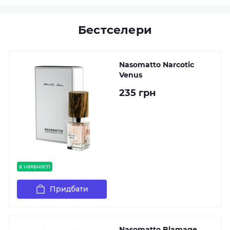
Бестселери
Nasomatto Narcotic
Venus
235 грн
в наявності
Придбати
Nasomatto Blamage