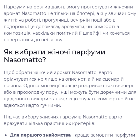
Парфуми на розпив дають змогу протестувати жіночий
аромат Nasomatto не тільки на блотері, а й у звичайному
житті: на роботі, прогулянці, вечірній події або в
подорожі. Це допомагає зрозуміти, чи комфортна
композиція, наскільки помітний її шлейф і чи хочеться
повертатися до неї знову.
Як вибрати жіночі парфуми
Nasomatto?
Щоб обрати жіночий аромат Nasomatto, варто
орієнтуватися не лише на опис нот, а й на сценарій
носіння. Одні композиції краще розкриваються ввечері
або в прохолодну пору, інші можуть бути доречними для
щоденного використання, якщо звучать комфортно й не
здаються надто гучними.
Під час вибору жіночих парфумів Nasomatto варто
врахувати кілька практичних критеріїв:
Для першого знайомства
- краще замовити парфуми