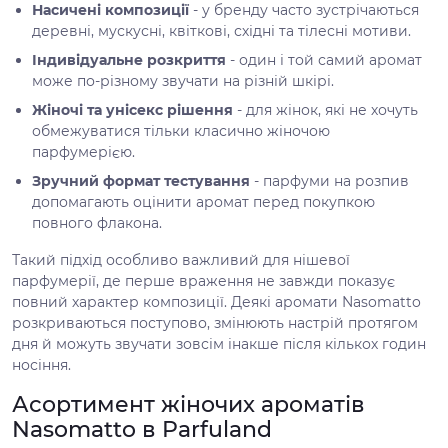
Насичені композиції
- у бренду часто зустрічаються
деревні, мускусні, квіткові, східні та тілесні мотиви.
Індивідуальне розкриття
- один і той самий аромат
може по-різному звучати на різній шкірі.
Жіночі та унісекс рішення
- для жінок, які не хочуть
обмежуватися тільки класично жіночою
парфумерією.
Зручний формат тестування
- парфуми на розпив
допомагають оцінити аромат перед покупкою
повного флакона.
Такий підхід особливо важливий для нішевої
парфумерії, де перше враження не завжди показує
повний характер композиції. Деякі аромати Nasomatto
розкриваються поступово, змінюють настрій протягом
дня й можуть звучати зовсім інакше після кількох годин
носіння.
Асортимент жіночих ароматів
Nasomatto в Parfuland