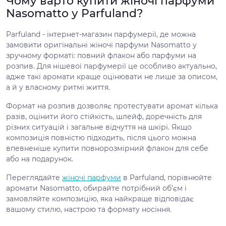
Чому варто купити жіночі парфуми
Nasomatto у Parfuland?
Parfuland - інтернет-магазин парфумерії, де можна
замовити оригінальні жіночі парфуми Nasomatto у
зручному форматі: повний флакон або парфуми на
розпив. Для нішевої парфумерії це особливо актуально,
адже такі аромати краще оцінювати не лише за описом,
а й у власному ритмі життя.
Формат на розпив дозволяє протестувати аромат кілька
разів, оцінити його стійкість, шлейф, доречність для
різних ситуацій і загальне відчуття на шкірі. Якщо
композиція повністю підходить, після цього можна
впевненіше купити повнорозмірний флакон для себе
або на подарунок.
Переглядайте
жіночі парфуми
в Parfuland, порівнюйте
аромати Nasomatto, обирайте потрібний об’єм і
замовляйте композицію, яка найкраще відповідає
вашому стилю, настрою та формату носіння.