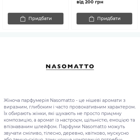
від 200 грн
Придбати
Придбати
Жіноча парфумерія Nasomatto - це нішеві аромати з
виразним, глибоким і часто провокативним характером.
Їх обирають жінки, які шукають не просто приємну
композицію, а аромат із настроєм, щільністю, емоцією та
впізнаваним шлейфом. Парфуми Nasomatto можуть
звучати сміливо, тілесно, деревно, квітково, мускусно
або темно-східно, тому кожна композиція потребує