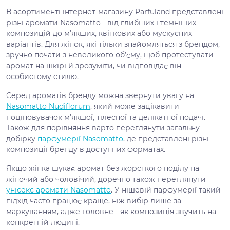
В асортименті інтернет-магазину Parfuland представлені
різні аромати Nasomatto - від глибших і темніших
композицій до м’якших, квіткових або мускусних
варіантів. Для жінок, які тільки знайомляться з брендом,
зручно почати з невеликого об’єму, щоб протестувати
аромат на шкірі й зрозуміти, чи відповідає він
особистому стилю.
Серед ароматів бренду можна звернути увагу на
Nasomatto Nudiflorum
, який може зацікавити
поціновувачок м’якшої, тілесної та делікатної подачі.
Також для порівняння варто переглянути загальну
добірку
парфумерії Nasomatto
, де представлені різні
композиції бренду в доступних форматах.
Якщо жінка шукає аромат без жорсткого поділу на
жіночий або чоловічий, доречно також переглянути
унісекс аромати Nasomatto
. У нішевій парфумерії такий
підхід часто працює краще, ніж вибір лише за
маркуванням, адже головне - як композиція звучить на
конкретній людині.