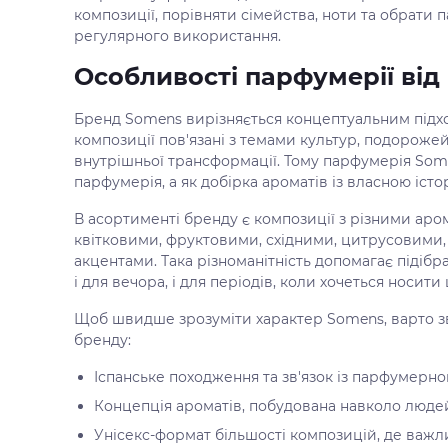
композиції, порівняти сімейства, ноти та обрати 
регулярного використання.
Особливості парфумерії ві
Бренд Somens вирізняється концептуальним підхо
композиції пов'язані з темами культур, подорожей,
внутрішньої трансформації. Тому парфумерія Som
парфумерія, а як добірка ароматів із власною істо
В асортименті бренду є композиції з різними ар
квітковими, фруктовими, східними, цитрусовими
акцентами. Така різноманітність допомагає підіб
і для вечора, і для періодів, коли хочеться носит
Щоб швидше зрозуміти характер Somens, варто зв
бренду:
Іспанське походження та зв'язок із парфумерн
Концепція ароматів, побудована навколо людей
Унісекс-формат більшості композицій, де важли