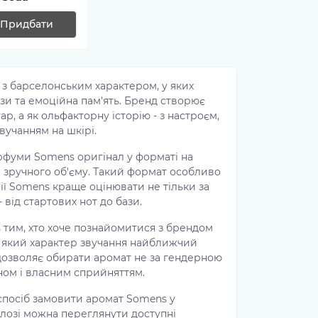
Придбати
 з барселонським характером, у яких
зи та емоційна пам'ять. Бренд створює
, а як ольфакторну історію - з настроєм,
вучанням на шкірі.
арфуми Somens оригінал у форматі на
 зручного об'єму. Такий формат особливо
ії Somens краще оцінювати не тільки за
від стартових нот до бази.
 тим, хто хоче познайомитися з брендом
ти, який характер звучання найближчий
 дозволяє обирати аромат не за гендерною
оном і власним сприйняттям.
 спосіб замовити аромат Somens у
алозі можна переглянути доступні