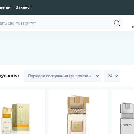
азини
Вакансії
к
тування: