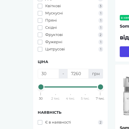
Квіткові
3
Мускусні
1
в ная
Пряні
1
Som
Східні
1
Фруктові
2
ві
Фужерні
1
Цитрусові
1
ЦІНА
-
грн
30
2 тис.
4 тис.
5 тис.
7 тис.
НАЯВНІСТЬ
Є в наявності
2
Som