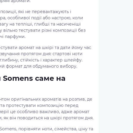
пряні аромати.
зиції, які не перевантажують і
а, особливої події або настрою, коли
агу на тепліші, глибші та насиченіші
вільно тестувати різні композиції без
ічі парфуми.
увати аромат на шкірі та дати йому час
звучання протягом дня: стартові ноти
либину, стійкість і характер шлейфу.
ий формат для обдуманого вибору.
 Somens саме на
нтом оригінальних ароматів на розпив, де
 та протестувати композицію перед
мерії це особливо важливо, адже аромат
м, як він поводиться на шкірі протягом дня.
omens, порівняти ноти, сімейства, ціну та