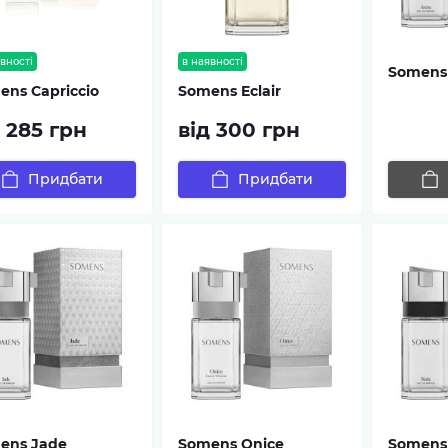
вності
в наявності
Somens
ens Capriccio
Somens Eclair
д 285 грн
від 300 грн
Придбати
Придбати
ens Jade
Somens Onice
Somens