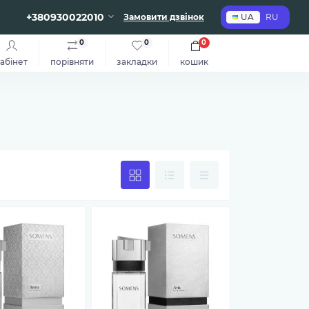
+380930022010
Замовити дзвінок
UA
RU
0
0
0
абінет
порівняти
закладки
кошик