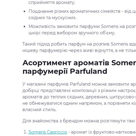
сприйняття аромату.
Поєднання різних ароматичних сімейств - від ц
східних та мускусних.
Можливість замовити парфуми Somens на розп
шкірі перед вибором зручного об'єму.
Такий підхід робить парфум на розпив Somens вда
нішеву парфумерію через живі відчуття, а не тільк
Асортимент ароматів Somen
парфумерії Parfuland
У магазині парфумів Parfuland можна замовити ар
добірці представлені композиції з різним настроє
ароматів до теплих східних, деревних, цитрусово-
не обмежуватися одним напрямом, а порівняти кіл
власний стиль.
Для знайомства з брендом можна розглянути такі
Somens Capriccio
- аромат із фруктово-квіткови