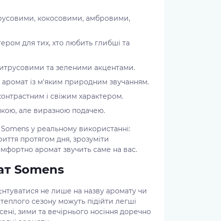
итрусовими, кокосовими, амбровими,
тером для тих, хто любить глибші та
цитрусовими та зеленими акцентами.
й аромат із м'яким природним звучанням.
контрастним і свіжим характером.
'якою, але виразною подачею.
 Somens у реальному використанні:
риття протягом дня, зрозуміти
омфортно аромат звучить саме на вас.
ат Somens
нтуватися не лише на назву аромату чи
 теплого сезону можуть підійти легші
осені, зими та вечірнього носіння доречно