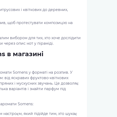
итрусових і квіткових до деревних,
ив, щоб протестувати композицію на
лим вибором для тих, хто хоче дослідити
и через опис нот у піраміді.
s в магазині
омати Somens у форматі на розпив. У
м: від яскравих фруктово-квіткових
пряних і мускусних звучань. Це дозволяє
ька варіантів і знайти парфум під
 аромати Somens:
м настроєм, який підійде тим, хто шукає