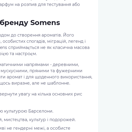
парфум на розпив для тестування або
д бренду Somens
дом до створення ароматів. Його
 особистих спогадів, міграцій, легенд і
ens сприймається не як класична масова
рією та настроєм.
оматичними напрямами - деревними,
, мускусними, пряними та фужерними
рати аромат і для щоденного використання,
и щось виразне, але не шаблонне.
ернути увагу на кілька основних рис
ою культурою Барселони.
, мистецтва, культур і подорожей.
ві не гендерні межі, а особисте