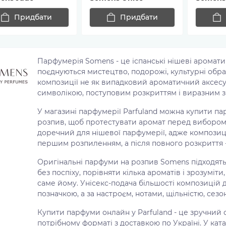
Придбати
Придбати
Парфумерія Somens - це іспанські нішеві аромати
поєднуються мистецтво, подорожі, культурні обра
композиції не як випадковий ароматичний аксесуар
символікою, поступовим розкриттям і виразним з
У магазині парфумерії Parfuland можна купити п
розпив, щоб протестувати аромат перед вибором
доречний для нішевої парфумерії, адже композиц
першим розпиленням, а після повного розкриття - 
Оригінальні парфуми на розпив Somens підходять
без поспіху, порівняти кілька ароматів і зрозумі
саме йому. Унісекс-подача більшості композицій
позначкою, а за настроєм, нотами, щільністю, сез
Купити парфуми онлайн у Parfuland - це зручний
потрібному форматі з доставкою по Україні. У кат