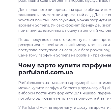
розглядати східні, деревні, амброві, мускусні або 
Для щоденного використання краще обирати компо
залишають комфортний ароматний слід. Для вечор
хочеться помітнішого звучання, можна звернути ув
аромати Somens. Унісекс-формат бренду дає змогу 
прив'язки до класичного поділу на жіночі й чолов
Перед покупкою повного формату важливо протест
розкритися. Нішеві композиції можуть змінювати 
поступово поступаються серцю, а база розкриває г
Саме тому парфуми Somens на розпив - практичн
Чому варто купити парфуми
parfuland.com.ua
Parfuland.com.ua - магазин парфумерії з асортиме
можна купити парфуми Somens у зручному об'ємі
вибором постійного формату. Для нішевої парфу
потрібно оцінювати не тільки за описом, а й за ти
У Parfuland можна переглянути доступні аромати S