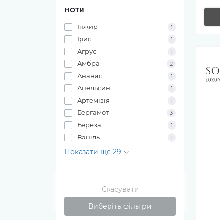
НОТИ
Інжир
1
Ірис
1
Агрус
1
Амбра
2
Ананас
1
Апельсин
1
Артемізія
1
Бергамот
3
Береза
1
Ваніль
1
Показати ще 29
Скасувати
Виберіть фільтри