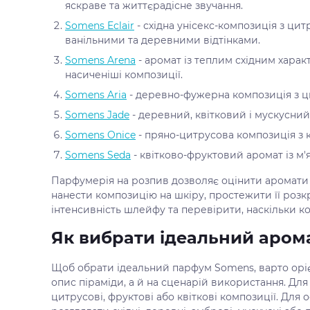
яскраве та життєрадісне звучання.
Somens Eclair
- східна унісекс-композиція з ц
ванільними та деревними відтінками.
Somens Arena
- аромат із теплим східним харак
насиченіші композиції.
Somens Aria
- деревно-фужерна композиція з 
Somens Jade
- деревний, квітковий і мускусни
Somens Onice
- пряно-цитрусова композиція з 
Somens Seda
- квітково-фруктовий аромат із м
Парфумерія на розпив дозволяє оцінити аромати
нанести композицію на шкіру, простежити її розк
інтенсивність шлейфу та перевірити, наскільки к
Як вибрати ідеальний аром
Щоб обрати ідеальний парфум Somens, варто оріє
опис піраміди, а й на сценарій використання. Для
цитрусові, фруктові або квіткові композиції. Для 