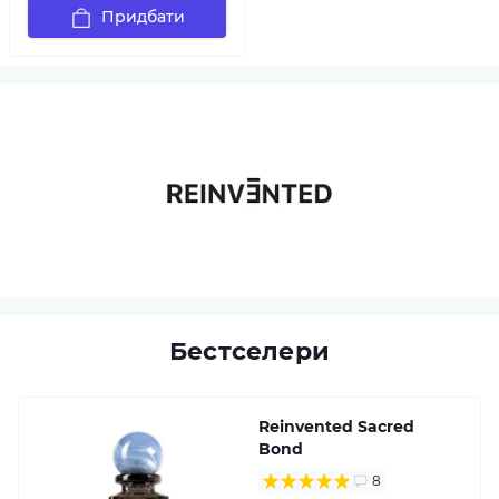
Придбати
Бестселери
Reinvented Sacred
Bond
8