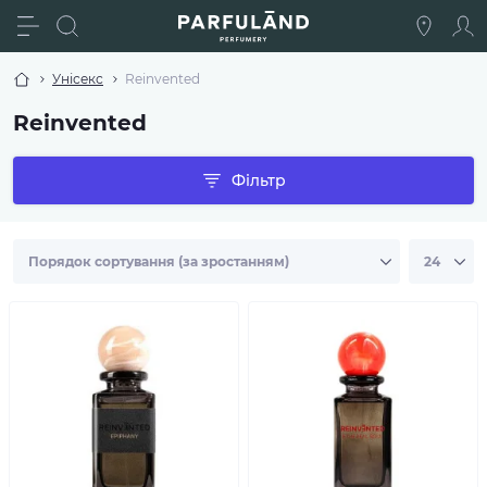
Унісекс
Reinvented
Reinvented
Фільтр