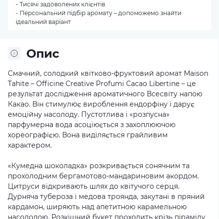
- Тисячі задоволених клієнтів
- Персональний підбір аромату – допоможемо знайти
ідеальний варіант
Опис
Смачний, солодкий квітково-фруктовий аромат Maison
Tahite – Officine Creative Profumi Cacao Libertine – це
результат дослідження ароматичного Всесвіту напою
Какао. Він стимулює вироблення ендорфіну і дарує
емоційну насолоду. Пустотлива і «розпусна»
парфумерна вода асоціюється з захоплюючою
хореографією. Вона виділяється грайливим
характером.
«Кумедна шоколадка» розкривається сонячним та
прохолодним бергамотово-мандариновим акордом.
Цитруси відкривають шлях до квітучого серця.
Дурняча тубероза і медова троянда, закутані в пряний
кардамон, ширяють над апетитною карамельною
насолодою. Розкішний букет проходить крізь піраміду