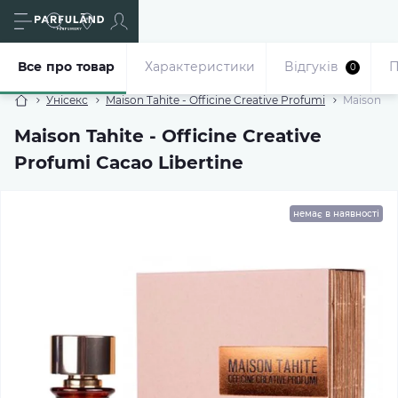
Все про товар
Характеристики
Відгуків
П
0
Унісекс
Maison Tahite - Officine Creative Profumi
Maison Tah
Maison Tahite - Officine Creative
Profumi Cacao Libertine
немає в наявності