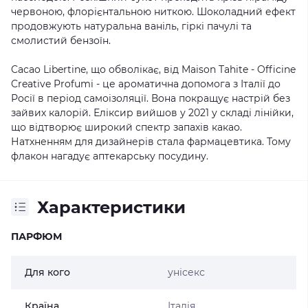
червоною, флорієнтальною ниткою. Шоколадний ефект
продовжують натуральна ваніль, гіркі пачулі та
смолистий бензоїн.
Cacao Libertine, що обволікає, від Maison Tahite - Officine
Creative Profumi - це ароматична допомога з Італії до
Росії в період самоізоляції. Вона покращує настрій без
зайвих калорій. Еліксир вийшов у 2021 у складі лінійки,
що відтворює широкий спектр запахів какао.
Натхненням для дизайнерів стала фармацевтика. Тому
флакон нагадує аптекарську посудину.
Характеристики
ПАРФЮМ
Для кого
унісекс
Країна
Італія