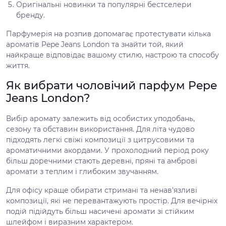
Оригінальні новинки та популярні бестселери
бренду.
Парфумерія на розпив допомагає протестувати кілька
ароматів Pepe Jeans London та знайти той, який
найкраще відповідає вашому стилю, настрою та способу
життя.
Як вибрати чоловічий парфум Pepe
Jeans London?
Вибір аромату залежить від особистих уподобань,
сезону та обставин використання. Для літа чудово
підходять легкі свіжі композиції з цитрусовими та
ароматичними акордами. У прохолодний період року
більш доречними стають деревні, пряні та амброві
аромати з теплим і глибоким звучанням.
Для офісу краще обирати стримані та ненав'язливі
композиції, які не перевантажують простір. Для вечірніх
подій підійдуть більш насичені аромати зі стійким
шлейфом і виразним характером.