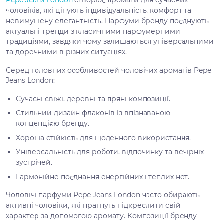
Pepe Jeans London
створює аромати для сучасних
чоловіків, які цінують індивідуальність, комфорт та
невимушену елегантність. Парфуми бренду поєднують
актуальні тренди з класичними парфумерними
традиціями, завдяки чому залишаються універсальними
та доречними в різних ситуаціях.
Серед головних особливостей чоловічих ароматів Pepe
Jeans London:
Сучасні свіжі, деревні та пряні композиції.
Стильний дизайн флаконів із впізнаваною
концепцією бренду.
Хороша стійкість для щоденного використання.
Універсальність для роботи, відпочинку та вечірніх
зустрічей.
Гармонійне поєднання енергійних і теплих нот.
Чоловічі парфуми Pepe Jeans London часто обирають
активні чоловіки, які прагнуть підкреслити свій
характер за допомогою аромату. Композиції бренду