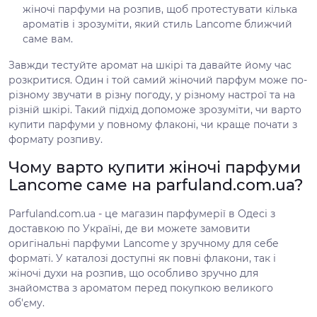
жіночі парфуми на розпив, щоб протестувати кілька
ароматів і зрозуміти, який стиль Lancome ближчий
саме вам.
Завжди тестуйте аромат на шкірі та давайте йому час
розкритися. Один і той самий жіночий парфум може по-
різному звучати в різну погоду, у різному настрої та на
різній шкірі. Такий підхід допоможе зрозуміти, чи варто
купити парфуми у повному флаконі, чи краще почати з
формату розпиву.
Чому варто купити жіночі парфуми
Lancome саме на parfuland.com.ua?
Parfuland.com.ua - це магазин парфумерії в Одесі з
доставкою по Україні, де ви можете замовити
оригінальні парфуми Lancome у зручному для себе
форматі. У каталозі доступні як повні флакони, так і
жіночі духи на розпив, що особливо зручно для
знайомства з ароматом перед покупкою великого
об'єму.