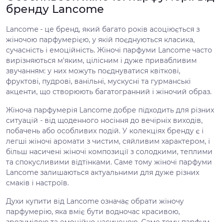
бренду Lancome
Lancome - це бренд, який багато років асоціюється з
жіночою парфумерією, у якій поєднуються класика,
сучасність і емоційність. Жіночі парфуми Lancome часто
вирізняються м'яким, цілісним і дуже привабливим
звучанням: у них можуть поєднуватися квіткові,
фруктові, пудрові, ванільні, мускусні та гурманські
акценти, що створюють багатогранний і жіночий образ.
Жіноча парфумерія Lancome добре підходить для різних
ситуацій - від щоденного носіння до вечірніх виходів,
побачень або особливих подій. У колекціях бренду є і
легші жіночі аромати з чистим, сяйливим характером, і
більш насичені жіночі композиції з солодкими, теплими
та спокусливими відтінками. Саме тому жіночі парфуми
Lancome залишаються актуальними для дуже різних
смаків і настроїв.
Духи купити від Lancome означає обрати жіночу
парфумерію, яка вміє бути водночас красивою,
зрозумілою та емоційно насиченою. Саме тому парфум