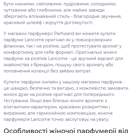
бути ніжними, сяйливими, пудровими, солодкими,
чуттєвими або глибокими, але майже завжди
зберігають впізнаваний стиль - благородне звучання,
красивий шлейф і відчуття доглянутості.
У магазині парфумерії Parfuland ви можете купити
парфуми Lancome оригінал як у повнорозмірних
флаконах, так і на розпив, щоб протестувати аромат у
комфортному для себе форматі. Оригінальні жіночі
парфуми на розпив Lancome - це зручний варіант для
знайомства з брендом, пошуку свого аромату або
поповнення колекції без зайвих витрат.
Купити парфуми онлайн у нашому магазині парфумів -
це швидко, безпечно та вигідно, з можливістю замовити
жіночі духи на розпив оригінал для попереднього
тестування. Якщо вам близькі жіночі аромати з
елегантним характером, красивим розкриттям і
виразною, але гармонійною композицією, жіноча
парфумерія Lancome точно заслуговує на увагу.
Особливості жіночої парфумерії від