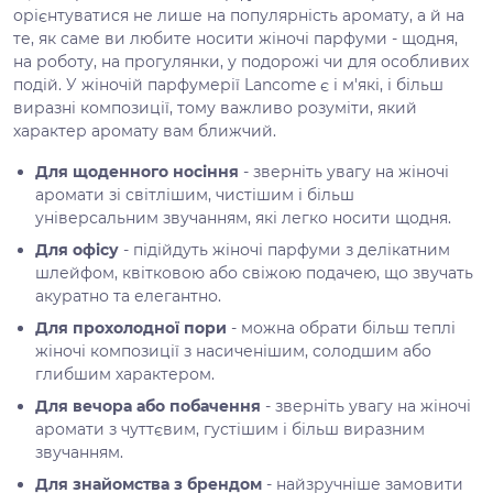
орієнтуватися не лише на популярність аромату, а й на
те, як саме ви любите носити жіночі парфуми - щодня,
на роботу, на прогулянки, у подорожі чи для особливих
подій. У жіночій парфумерії Lancome є і м'які, і більш
виразні композиції, тому важливо розуміти, який
характер аромату вам ближчий.
Для щоденного носіння
- зверніть увагу на жіночі
аромати зі світлішим, чистішим і більш
універсальним звучанням, які легко носити щодня.
Для офісу
- підійдуть жіночі парфуми з делікатним
шлейфом, квітковою або свіжою подачею, що звучать
акуратно та елегантно.
Для прохолодної пори
- можна обрати більш теплі
жіночі композиції з насиченішим, солодшим або
глибшим характером.
Для вечора або побачення
- зверніть увагу на жіночі
аромати з чуттєвим, густішим і більш виразним
звучанням.
Для знайомства з брендом
- найзручніше замовити