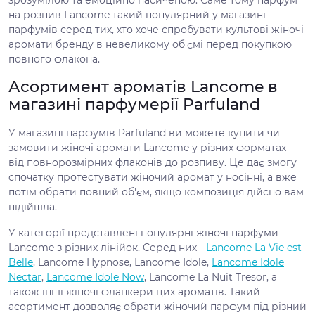
на розпив Lancome такий популярний у магазині
парфумів серед тих, хто хоче спробувати культові жіночі
аромати бренду в невеликому об'ємі перед покупкою
повного флакона.
Асортимент ароматів Lancome в
магазині парфумерії Parfuland
У магазині парфумів Parfuland ви можете купити чи
замовити жіночі аромати Lancome у різних форматах -
від повнорозмірних флаконів до розпиву. Це дає змогу
спочатку протестувати жіночий аромат у носінні, а вже
потім обрати повний об'єм, якщо композиція дійсно вам
підійшла.
У категорії представлені популярні жіночі парфуми
Lancome з різних лінійок. Серед них -
Lancome La Vie est
Belle
, Lancome Hypnose, Lancome Idole,
Lancome Idole
Nectar
,
Lancome Idole Now
, Lancome La Nuit Tresor, а
також інші жіночі фланкери цих ароматів. Такий
асортимент дозволяє обрати жіночий парфум під різний