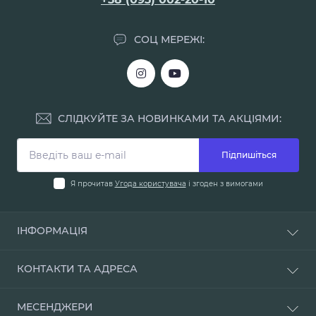
СОЦ МЕРЕЖІ:
СЛІДКУЙТЕ ЗА НОВИНКАМИ ТА АКЦІЯМИ:
Підпишіться
Я прочитав
Угода користувача
і згоден з вимогами
ІНФОРМАЦІЯ
Доставка і оплата
КОНТАКТИ ТА АДРЕСА
Про нас
Умови повернення
м. Одеса, вул. Мала Арнаутська, 48
МЕСЕНДЖЕРИ
Наші магазини