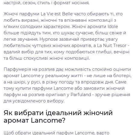
настрій, сезон, стиль і формат носіння.
Жіночі парфуми La Vie est Belle часто обирають ті, хто
любить виразні, жіночні та впізнавані композиції з
м'яким солодким характером. Жіночі аромати Idole
більше підійдуть тим, хто шукає сучасне, більш свіже й
легке звучання. Hypnose зазвичай привертає увагу
любительок чуттєвих жіночих ароматів, а La Nuit Tresor -
вдалий вибір для тих, кому подобаються глибші, вечірні
та більш спокусливі жіночі композиції.
Парфумерія на розпив дає можливість спокійно оцінити
аромат Lancome у реальному житті - не лише на блотері,
а на шкірі, у русі, в різну погоду та впродовж дня. Саме
тому купити парфуми Lancome або замовити жіночий
парфум на розпив оригінал у Parfuland - зручне рішення
для усвідомленого вибору.
Як вибрати ідеальний жіночий
аромат Lancome?
Щоб обрати ідеальний парфум Lancome, варто