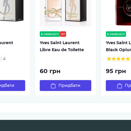
в наявності
хіт
в наявності
Laurent
Yves Saint Laurent
Yves Saint 
Libre Eau de Toilette
Black Opiu
4
60 грн
95 грн
идбати
Придбати
Пр