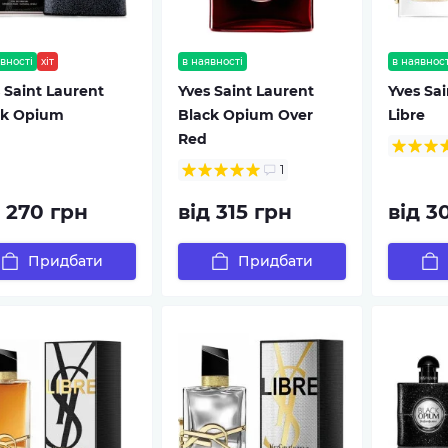
вності
хіт
в наявності
в наявност
 Saint Laurent
Yves Saint Laurent
Yves Sai
ck Opium
Black Opium Over
Libre
Red
1
д 270 грн
від 315 грн
від 3
Придбати
Придбати