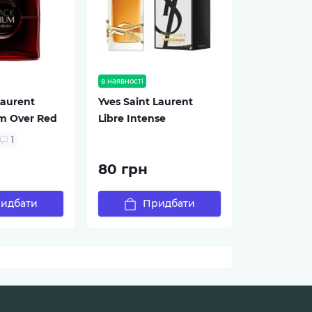
в наявності
Laurent
Yves Saint Laurent
m Over Red
Libre Intense
1
80 грн
идбати
Придбати