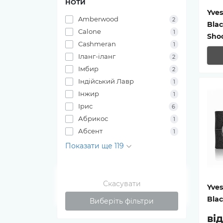
НОТИ
Yves
Amberwood
2
Blac
Calone
1
Sho
Cashmeran
1
Іланг-іланг
2
Імбир
2
Індійський Лавр
1
Інжир
1
Ірис
6
Абрикос
1
Абсент
1
Показати ще 119
Скасувати
Yves
Bla
Виберіть фільтри
ві