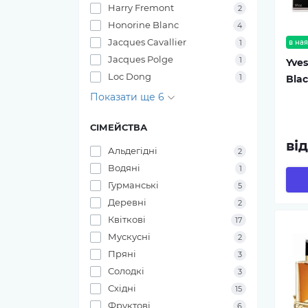
Harry Fremont
2
Honorine Blanc
4
Jacques Cavallier
в ная
1
Jacques Polge
1
Yves
Loc Dong
1
Bla
Показати ще 6
СІМЕЙСТВА
ві
Альдегідні
2
Водяні
1
Гурманські
5
Деревні
2
Квіткові
17
Мускусні
2
Пряні
3
Солодкі
3
Східні
15
Фруктові
6