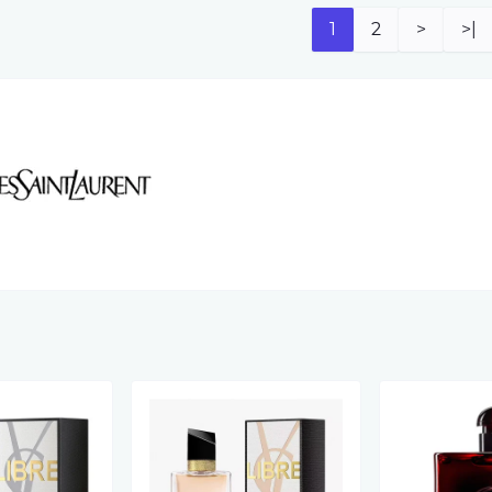
1
2
>
>|