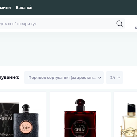
азини
Вакансії
к
тування: