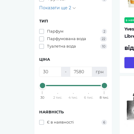
Показати ще 2
в ная
ТИП
Yves
Парфум
2
Libr
Парфумована вода
22
Туалетна вода
ві
10
ЦІНА
-
грн
30
2 тис.
4 тис.
6 тис.
8 тис.
НАЯВНІСТЬ
Є в наявності
6