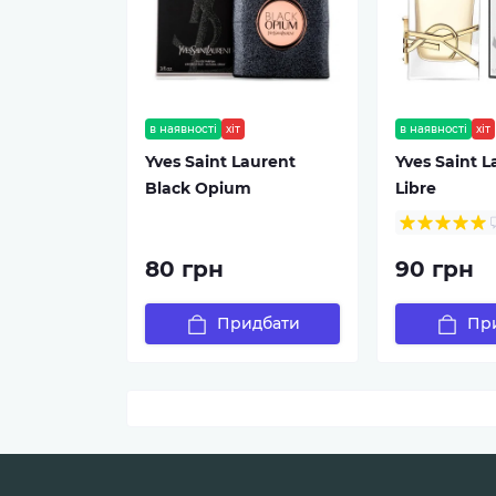
в наявності
хіт
в наявності
хіт
Yves Saint Laurent
Yves Saint 
Black Opium
Libre
80 грн
90 грн
Придбати
Пр