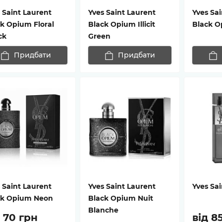
 Saint Laurent
Yves Saint Laurent
Yves Sai
k Opium Floral
Black Opium Illicit
Black O
ck
Green
Придбати
Придбати
 Saint Laurent
Yves Saint Laurent
Yves Sai
ck Opium Neon
Black Opium Nuit
Blanche
д 70 грн
від 8