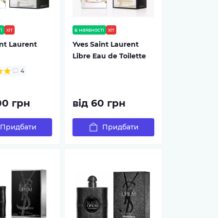
і
хіт
в наявності
хіт
nt Laurent
Yves Saint Laurent
Libre Eau de Toilette
4
00 грн
від 60 грн
Придбати
Придбати