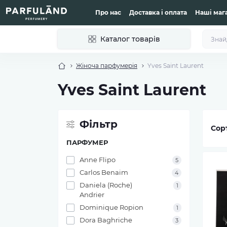
Про нас
Доставка і оплата
Наші маг
Каталог товарів
Жіноча парфумерія
Yves Saint Laurent
Yves Saint Laurent
Фільтр
Сор
ПАРФУМЕР
Anne Flipo
5
Carlos Benaim
4
Daniela (Roche)
1
Andrier
Dominique Ropion
1
Dora Baghriche
3