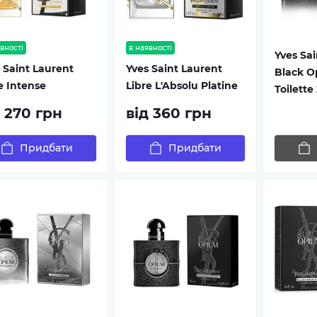
вності
в наявності
Yves Sai
 Saint Laurent
Yves Saint Laurent
Black O
e Intense
Libre L'Absolu Platine
Toilette
д 270 грн
від 360 грн
Придбати
Придбати