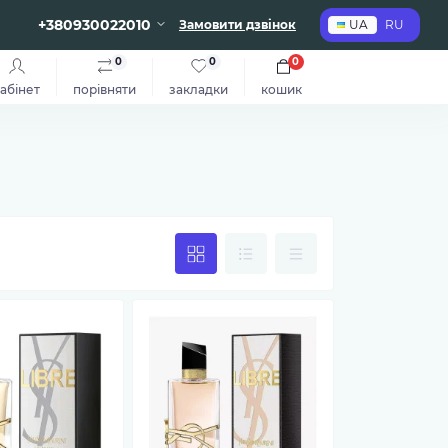
+380930022010
Замовити дзвінок
UA
RU
0
0
0
абінет
порівняти
закладки
кошик