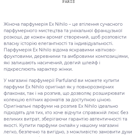
Жіноча парфумерія Ex Nihilo – це втілення сучасного
парфумерного мистецтва та унікальної французької
розкоші, де кожен аромат створений, щоб розповісти
власну історію елегантності та індивідуальності.
Парфумерія Ex Nihilo відома яскравими квітково-
фруктовими, деревними та амбровими композиціями,
які залишають насичений, довгий шлейф і
підкреслюють характер жінки.
У магазині парфумерії Parfuland ви можете купити
парфуми Ex Nihilo оригінал як у повнорозмірних
флаконах, так і на розпив, що дозволяє розширювати
колекцію елітних ароматів за доступною ціною.
Оригінальні парфуми на розпив Ex Nihilo ідеально
підходять для тих, хто хоче відчути справжній люкс без
великих витрат, зберігаючи гарантію автентичності та
якості. Купити парфуми онлайн у нашому магазині
легко, безпечно та вигідно, з можливістю замовити духи