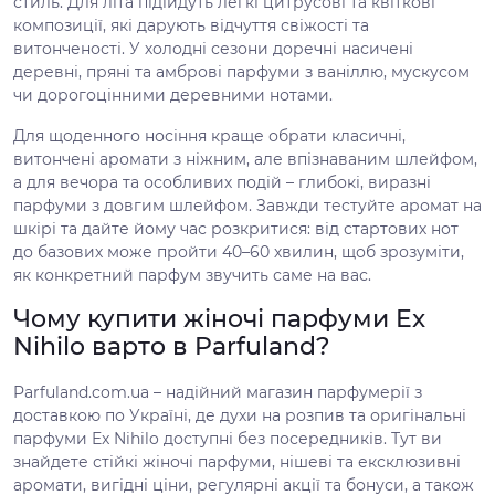
стиль. Для літа підійдуть легкі цитрусові та квіткові
композиції, які дарують відчуття свіжості та
витонченості. У холодні сезони доречні насичені
деревні, пряні та амброві парфуми з ваніллю, мускусом
чи дорогоцінними деревними нотами.
Для щоденного носіння краще обрати класичні,
витончені аромати з ніжним, але впізнаваним шлейфом,
а для вечора та особливих подій – глибокі, виразні
парфуми з довгим шлейфом. Завжди тестуйте аромат на
шкірі та дайте йому час розкритися: від стартових нот
до базових може пройти 40–60 хвилин, щоб зрозуміти,
як конкретний парфум звучить саме на вас.
Чому купити жіночі парфуми Ex
Nihilo варто в Parfuland?
Parfuland.com.ua – надійний магазин парфумерії з
доставкою по Україні, де духи на розпив та оригінальні
парфуми Ex Nihilo доступні без посередників. Тут ви
знайдете стійкі жіночі парфуми, нішеві та ексклюзивні
аромати, вигідні ціни, регулярні акції та бонуси, а також