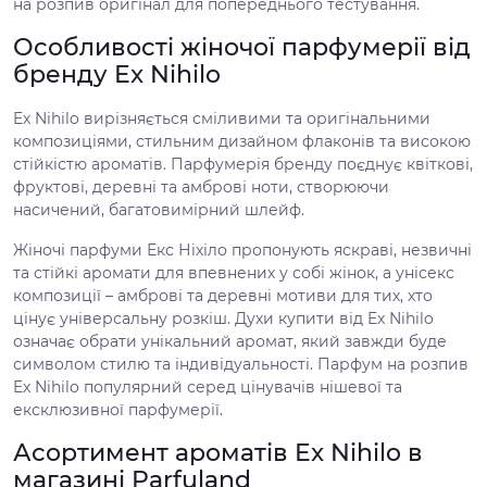
на розпив оригінал для попереднього тестування.
Особливості жіночої парфумерії від
бренду Ex Nihilo
Ex Nihilo вирізняється сміливими та оригінальними
композиціями, стильним дизайном флаконів та високою
стійкістю ароматів. Парфумерія бренду поєднує квіткові,
фруктові, деревні та амброві ноти, створюючи
насичений, багатовимірний шлейф.
Жіночі парфуми Екс Ніхіло пропонують яскраві, незвичні
та стійкі аромати для впевнених у собі жінок, а унісекс
композиції – амброві та деревні мотиви для тих, хто
цінує універсальну розкіш. Духи купити від Ex Nihilo
означає обрати унікальний аромат, який завжди буде
символом стилю та індивідуальності. Парфум на розпив
Ex Nihilo популярний серед цінувачів нішевої та
ексклюзивної парфумерії.
Асортимент ароматів Ex Nihilo в
магазині Parfuland