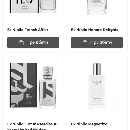
Ex Nihilo French Affair
Ex Nihilo Honore Delights
Придбати
Придбати
Ex Nihilo Lust In Paradise 10
Ex Nihilo Magnetize
Years Limited Edition