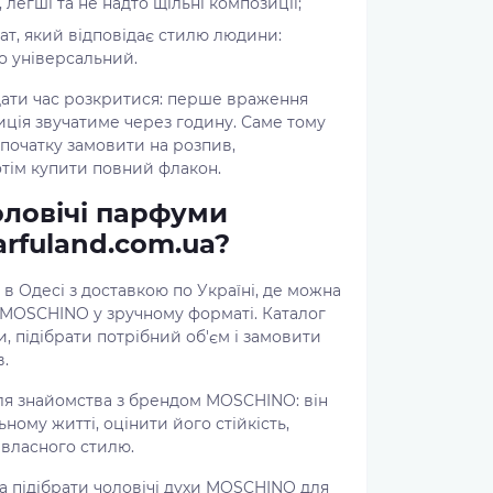
 легші та не надто щільні композиції;
т, який відповідає стилю людини:
о універсальний.
дати час розкритися: перше враження
зиція звучатиме через годину. Саме тому
початку замовити на розпив,
тім купити повний флакон.
оловічі парфуми
rfuland.com.ua?
 в Одесі з доставкою по Україні, де можна
 MOSCHINO у зручному форматі. Каталог
, підібрати потрібний об'єм і замовити
.
я знайомства з брендом MOSCHINO: він
ному житті, оцінити його стійкість,
 власного стилю.
а підібрати чоловічі духи MOSCHINO для