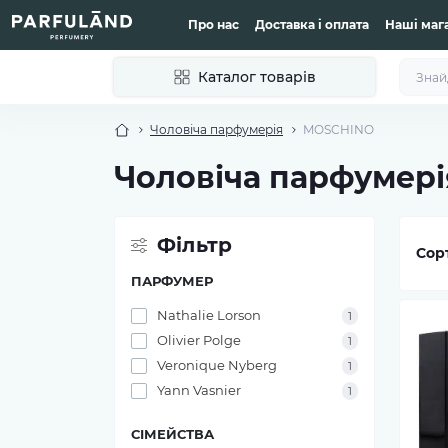
Про нас
Доставка і оплата
Наші маг
Каталог товарів
Чоловіча парфумерія
MOSCHINO
Чоловіча парфумер
Фільтр
Сор
ПАРФУМЕР
Nathalie Lorson
1
Olivier Polge
1
Veronique Nyberg
1
Yann Vasnier
1
СІМЕЙСТВА