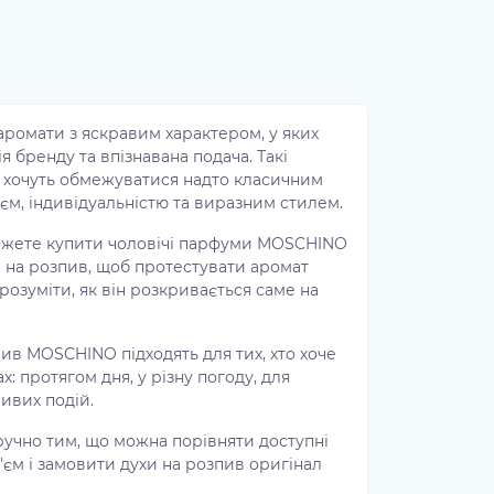
ромати з яскравим характером, у яких
я бренду та впізнавана подача. Такі
не хочуть обмежуватися надто класичним
єм, індивідуальністю та виразним стилем.
можете купити чоловічі парфуми MOSCHINO
а на розпив, щоб протестувати аромат
озуміти, як він розкривається саме на
ив MOSCHINO підходять для тих, хто хоче
: протягом дня, у різну погоду, для
ивих подій.
ручно тим, що можна порівняти доступні
'єм і замовити духи на розпив оригінал