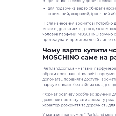
для теплого сезону доречні свіжіші,
для подарунка варто обирати арома
стриманий, яскравий, іронічний аб
Після нанесення ароматові потрібно 
може відрізнятися від того, як компо
чоловічі парфуми MOSCHINO зручно с
протестувати протягом дня й лише по
Чому варто купити ч
MOSCHINO саме на pa
Parfuland.com.ua - магазин парфумерії
обрати оригінальні чоловічі парфуми
допомагає порівняти доступні аромати
парфум онлайн без зайвих складнощів
Формат розпиву особливо зручний дл
дозволяє протестувати аромат у реаль
характер розкриття та доречність для
У магазині парфумерії Parfuland можн