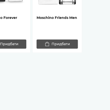
o Forever
Moschino Friends Men
Придбати
Придбати