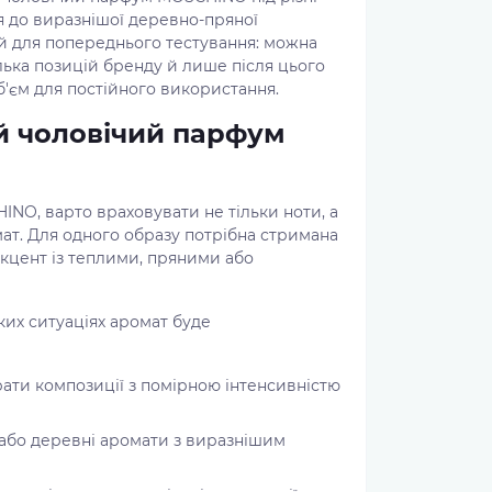
ня до виразнішої деревно-пряної
й для попереднього тестування: можна
ілька позицій бренду й лише після цього
'єм для постійного використання.
й чоловічий парфум
O, варто враховувати не тільки ноти, а
мат. Для одного образу потрібна стримана
акцент із теплими, пряними або
ких ситуаціях аромат буде
ати композиції з помірною інтенсивністю
і або деревні аромати з виразнішим