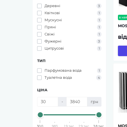
Деревні
3
Квіткові
1
в ная
Мускусні
1
MOS
Пряні
1
Свіжі
1
ві
Фужерні
3
Цитрусові
1
ТИП
Парфумована вода
1
Туалетна вода
4
ЦІНА
-
грн
MOS
30,0
983
1,9 тис.
2,9 тис.
3,8 тис.