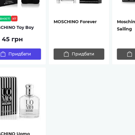
вності
хіт
MOSCHINO Forever
Moschin
CHINO Toy Boy
Sailing
д 45 грн
Придбати
Придбати
CHINO Uomo