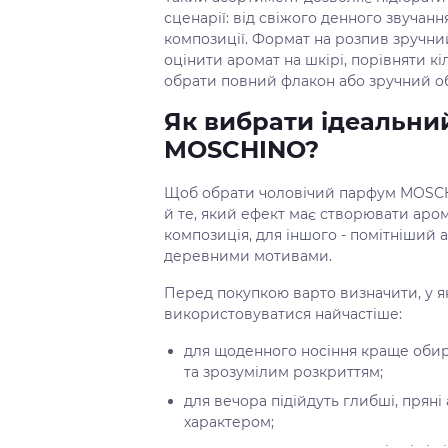
сценарії: від свіжого денного звучан
композиції. Формат на розпив зручни
оцінити аромат на шкірі, порівняти к
обрати повний флакон або зручний об
Як вибрати ідеальни
MOSCHINO?
Щоб обрати чоловічий парфум MOSCHIN
й те, який ефект має створювати аро
композиція, для іншого - помітніший 
деревними мотивами.
Перед покупкою варто визначити, у я
використовуватися найчастіше:
для щоденного носіння краще обир
та зрозумілим розкриттям;
для вечора підійдуть глибші, прян
характером;