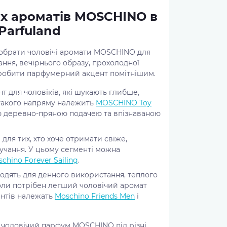
х ароматів MOSCHINO в
Parfuland
 обрати чоловічі аромати MOSCHINO для
ння, вечірнього образу, прохолодної
зробити парфумерний акцент помітнішим.
нт для чоловіків, які шукають глибше,
 такого напряму належить
MOSCHINO Toy
ю деревно-пряною подачею та впізнаваною
для тих, хто хоче отримати свіже,
учання. У цьому сегменті можна
chino Forever Sailing
.
дходять для денного використання, теплого
коли потрібен легший чоловічий аромат
іантів належать
Moschino Friends Men
і
 чоловічий парфум MOSCHINO під різні