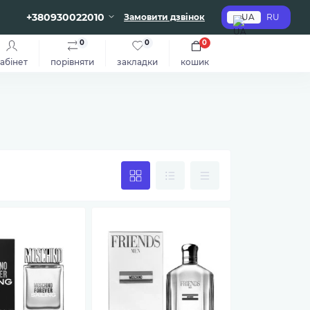
+380930022010
Замовити дзвінок
UA
RU
0
0
0
абінет
порівняти
закладки
кошик