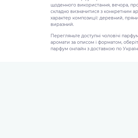
щоденного використання, вечора, пр
складно визначитися з конкретним ар
характер композиції: деревний, пряни
виразний.
Перегляньте доступні чоловічі парфу
аромати за описом і форматом, обері
парфум онлайн з доставкою по Україні