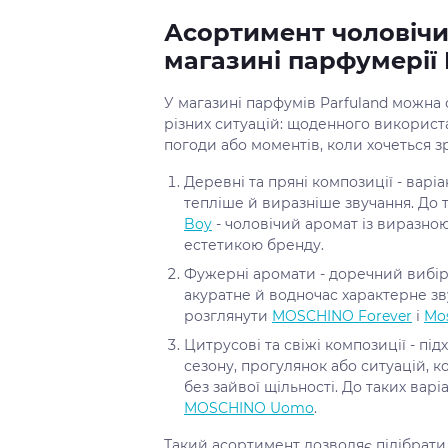
Асортимент чоловічи
магазині парфумерії 
У магазині парфумів Parfuland можна
різних ситуацій: щоденного використа
погоди або моментів, коли хочеться 
Деревні та пряні композиції - варіа
тепліше й виразніше звучання. До
Boy
- чоловічий аромат із виразно
естетикою бренду.
Фужерні аромати - доречний вибір 
акуратне й водночас характерне зв
розглянути
MOSCHINO Forever
і
Mos
Цитрусові та свіжі композиції - пі
сезону, прогулянок або ситуацій, 
без зайвої щільності. До таких вар
MOSCHINO Uomo
.
Такий асортимент дозволяє підібрати