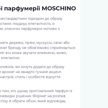
ої парфумерії MOSCHINO
нестандартним підходом до образу
стами: поєднує елегантність із
стю, класичні парфумерні мотиви з
и деревні, пряні, мускусні, свіжі або
ромат бренду не обов'язково сприймається
ий: він може звучати впевнено, живо,
 елегантно.
ловіків, які хочуть додати до образу
 аромат на занадто гучний акцент.
стрій, стиль і особисте відчуття
 тим, хто шукає оригінальний парфум із
очевидні рішення. Формат на розпив
піху й обрати об'єм, який відповідає