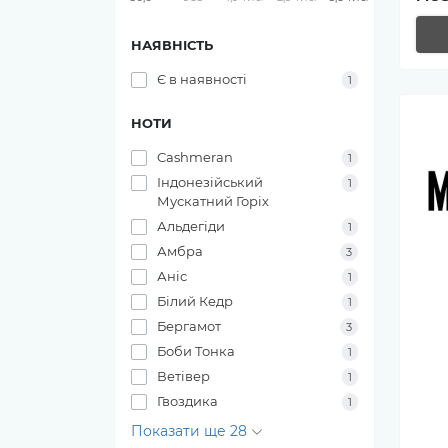
НАЯВНІСТЬ
Є в наявності
1
НОТИ
Cashmeran
1
Індонезійський
1
Мускатний Горіх
Альдегіди
1
Амбра
3
Аніс
1
Білий Кедр
1
Бергамот
3
Боби Тонка
1
Ветівер
1
Гвоздика
1
Показати ще 28