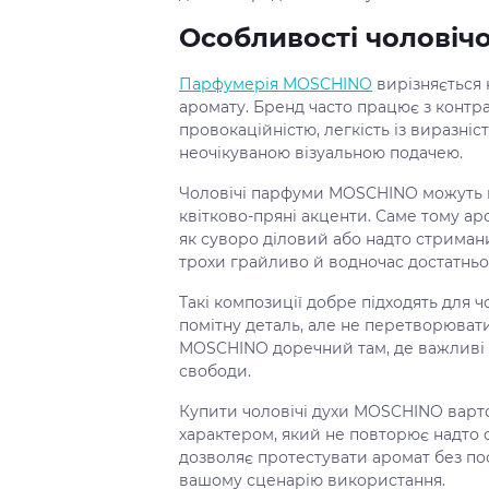
Особливості чоловіч
Парфумерія MOSCHINO
вирізняється 
аромату. Бренд часто працює з контра
провокаційністю, легкість із виразні
неочікуваною візуальною подачею.
Чоловічі парфуми MOSCHINO можуть мат
квітково-пряні акценти. Саме тому а
як суворо діловий або надто стриман
трохи грайливо й водночас достатньо
Такі композиції добре підходять для чо
помітну деталь, але не перетворювати
MOSCHINO доречний там, де важливі на
свободи.
Купити чоловічі духи MOSCHINO варто
характером, який не повторює надто 
дозволяє протестувати аромат без пос
вашому сценарію використання.