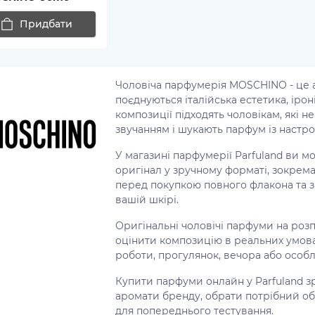
Придбати
Чоловіча парфумерія MOSCHINO - це а
поєднуються італійська естетика, іроні
композиції підходять чоловікам, які 
звучанням і шукають парфум із настро
У магазині парфумерії Parfuland ви 
оригінал у зручному форматі, зокрем
перед покупкою повного флакона та зр
вашій шкірі.
Оригінальні чоловічі парфуми на розп
оцінити композицію в реальних умовах
роботи, прогулянок, вечора або особл
Купити парфуми онлайн у Parfuland з
аромати бренду, обрати потрібний об
для попереднього тестування.