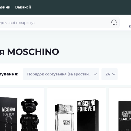
азини
Вакансії
к
ія MOSCHINO
тування: