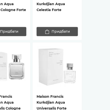
an Aqua
Kurkdjian Aqua
 Cologne Forte
Celestia Forte
Придбати
Придбати
Francis
Maison Francis
an Aqua
Kurkdjian Aqua
alis Cologne
Universalis Forte