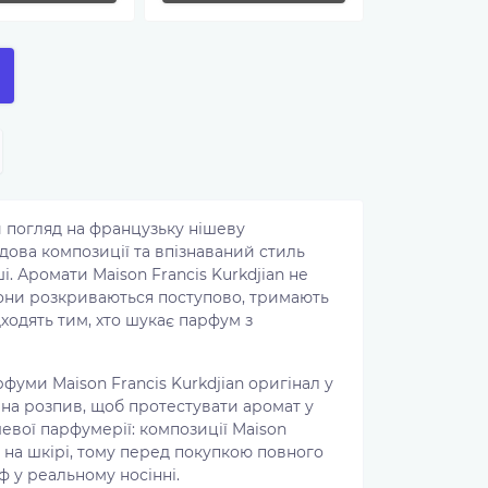
й погляд на французьку нішеву
дова композиції та впізнаваний стиль
. Аромати Maison Francis Kurkdjian не
они розкриваються поступово, тримають
дходять тим, хто шукає парфум з
фуми Maison Francis Kurkdjian оригінал у
на розпив, щоб протестувати аромат у
евої парфумерії: композиції Maison
я на шкірі, тому перед покупкою повного
ф у реальному носінні.