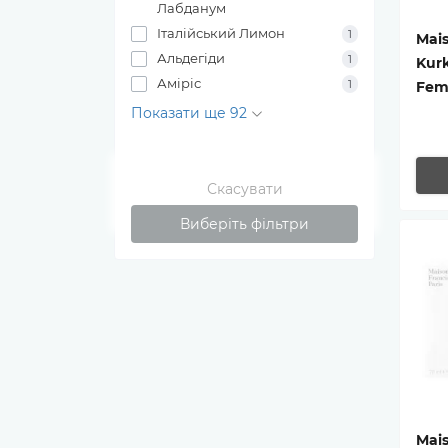
Лабданум
Італійський Лимон
1
Mais
Альдегіди
1
Kurk
Аміріс
1
Fe
Показати ще 92
Скасувати
Виберіть фільтри
Mais