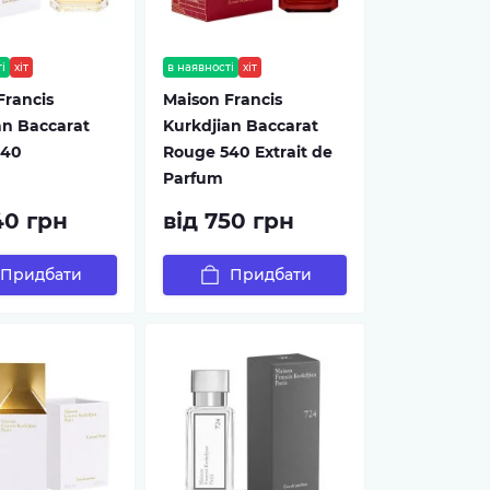
і
хіт
в наявності
хіт
Francis
Maison Francis
an Baccarat
Kurkdjian Baccarat
540
Rouge 540 Extrait de
Parfum
40 грн
від 750 грн
Придбати
Придбати