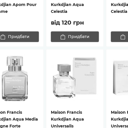
kdjian Apom Pour
Kurkdjian Aqua
Kurkdji
mme
Celestia
Celestia
від 120 грн
Придбати
Придбати
on Francis
Maison Francis
Maison 
kdjian Aqua Media
Kurkdjian Aqua
Kurkdji
gne Forte
Universalis
Univers