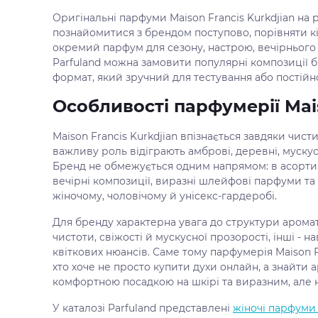
Оригінальні парфуми Maison Francis Kurkdjian на р
познайомитися з брендом поступово, порівняти кі
окремий парфум для сезону, настрою, вечірнього
Parfuland можна замовити популярні композиції бр
формат, який зручний для тестування або постійн
Особливості парфумерії Mais
Maison Francis Kurkdjian впізнається завдяки чист
важливу роль відіграють амброві, деревні, мускусн
Бренд не обмежується одним напрямом: в асортиме
вечірні композиції, виразні шлейфові парфуми та 
жіночому, чоловічому й унісекс-гардеробі.
Для бренду характерна увага до структури аромат
чистоти, свіжості й мускусної прозорості, інші - 
квіткових нюансів. Саме тому парфумерія Maison Fr
хто хоче не просто купити духи онлайн, а знайти 
комфортною посадкою на шкірі та виразним, але
У каталозі Parfuland представлені
жіночі парфуми 