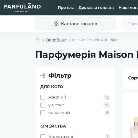
Про нас
Доставка і оплата
Наші маг
Каталог товарів
Виробник
Maison Francis Kurkdjian
Парфумерія Maison F
Фільтр
Сор
ДЛЯ КОГО
жіночий
13
унісекс
19
чоловічий
6
СІМЕЙСТВА
Ароматичні
2