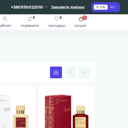
+380930022010
Замовити дзвінок
UA
RU
0
0
0
абінет
порівняти
закладки
кошик