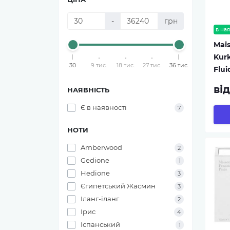
-
грн
в ная
Mais
Kurk
30
9 тис.
18 тис.
27 тис.
36 тис.
Flui
ві
НАЯВНІСТЬ
Є в наявності
7
НОТИ
Amberwood
2
Gedionе
1
Hedione
3
Єгипетський Жасмин
3
Іланг-іланг
2
Ірис
4
Іспанський
1