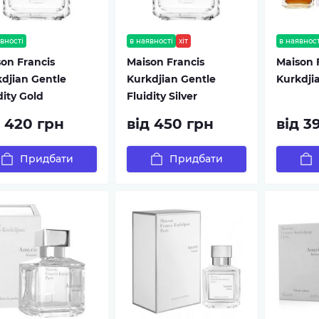
вності
в наявності
хіт
в наявност
on Francis
Maison Francis
Maison 
djian Gentle
Kurkdjian Gentle
Kurkdji
dity Gold
Fluidity Silver
д 420 грн
від 450 грн
від 3
Придбати
Придбати