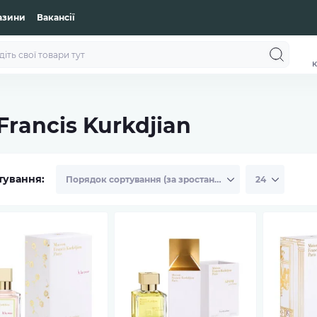
азини
Вакансії
к
rancis Kurkdjian
тування: