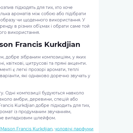
озпив підходять для тих, хто хоче
лька ароматів між собою або підібрати
 образу чи щоденного використання. У
енду в різних об’ємах і обрати саме той
ого використання.
on Francis Kurkdjian
им, добре зібраним композиціям, у яких
і, квіткові, цитрусові та пряні акценти.
нті є легкі прозорі аромати, теплі
варіанти, які однаково доречно звучать у
у. Одні композиції будуються навколо
навколо амбри, деревини, спецій або
ancis Kurkdjian добре підходить для тих,
аромат із продуманим звучанням,
 не випадковим шлейфом.
Maison Francis Kurkdjian
,
чоловічі парфуми