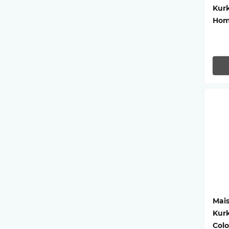
Kur
Ho
Mais
Kur
Colo