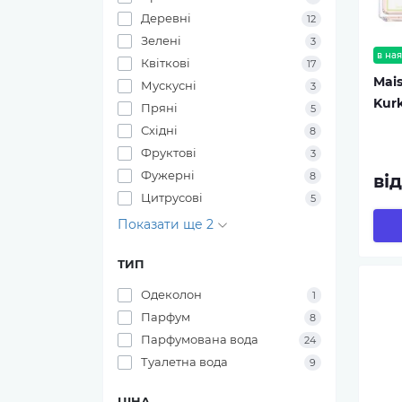
Деревні
12
Зелені
3
в ная
Квіткові
17
Mais
Мускусні
3
Kurk
Пряні
5
Східні
8
Фруктові
3
Фужерні
8
ві
Цитрусові
5
Показати ще 2
ТИП
Одеколон
1
Парфум
8
Парфумована вода
24
Туалетна вода
9
ЦІНА