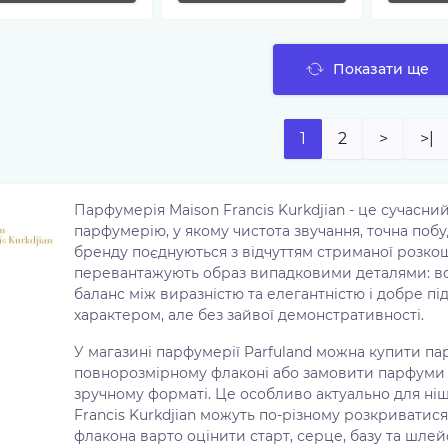
Показати ще
1
2
>
>|
Парфумерія Maison Francis Kurkdjian - це сучасни
парфумерію, у якому чистота звучання, точна побу
бренду поєднуються з відчуттям стриманої розкоші
перевантажують образ випадковими деталями: в
баланс між виразністю та елегантністю і добре пі
характером, але без зайвої демонстративності.
У магазині парфумерії Parfuland можна купити пар
повнорозмірному флаконі або замовити парфуми 
зручному форматі. Це особливо актуально для ніш
Francis Kurkdjian можуть по-різному розкриватис
флакона варто оцінити старт, серце, базу та шлей