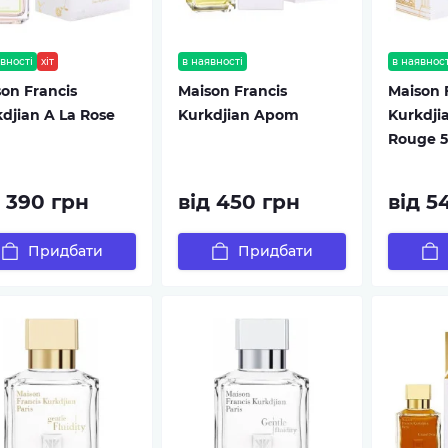
вності
хіт
в наявності
в наявност
on Francis
Maison Francis
Maison 
djian A La Rose
Kurkdjian Apom
Kurkdji
Rouge 
д 390 грн
від 450 грн
від 5
Придбати
Придбати