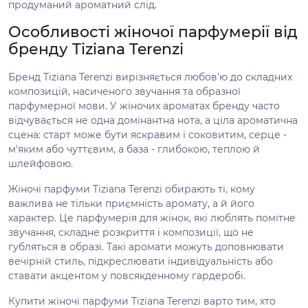
продуманий ароматний слід.
Особливості жіночої парфумерії від
бренду Tiziana Terenzi
Бренд Tiziana Terenzi вирізняється любов'ю до складних
композицій, насиченого звучання та образної
парфумерної мови. У жіночих ароматах бренду часто
відчувається не одна домінантна нота, а ціла ароматична
сцена: старт може бути яскравим і соковитим, серце -
м'яким або чуттєвим, а база - глибокою, теплою й
шлейфовою.
Жіночі парфуми Tiziana Terenzi обирають ті, кому
важлива не тільки приємність аромату, а й його
характер. Це парфумерія для жінок, які люблять помітне
звучання, складне розкриття і композиції, що не
губляться в образі. Такі аромати можуть доповнювати
вечірній стиль, підкреслювати індивідуальність або
ставати акцентом у повсякденному гардеробі.
Купити жіночі парфуми Tiziana Terenzi варто тим, хто