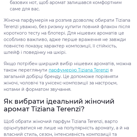
базових нот, щоб аромат залишався комфортним
саме для вас.
Жіноча парфумерія на розпив дозволяє обирати Tiziana
Terenzi уважно, без ризику купити повний флакон після
короткого тесту на блотері. Для нішевих ароматів це
особливо важливо, адже перше враження не завжди
повністю показує характер композиції, її стійкість,
шлейф і поведінку на шкірі.
Якщо потрібен ширший вибір нішевих ароматів, можна
також переглянути
парфумерію Tiziana Terenzi
в
загальній добірці бренду. Це допоможе порівняти
жіночі, чоловічі та унісекс-композиції за настроєм,
нотами й форматом звучання.
Як вибрати ідеальний жіночий
аромат Tiziana Terenzi?
Щоб обрати жіночий парфум Tiziana Terenzi, варто
орієнтуватися не лише на популярність аромату, а й на
власний стиль, сезон, інтенсивність композиції та