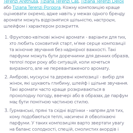
Terenzi Arethusa
,
Tiziana Terenzi Cas
,
Tiziana Terenzi Delox
або
Tiziana Terenzi Porpora
. Кожну композицію краще
оцінювати окремо, адже навіть у межах одного бренду
аромати можуть відрізнятися щільністю, настроєм,
шлейфом і характером розкриття.
Фруктово-квіткові жіночі аромати - варіанти для тих,
хто любить соковитий старт, м'яке серце композиції
та жіночне звучання без надмірної важкості. Такі
парфуми можуть бути доречними для денних образів,
теплої пори року або ситуацій, коли хочеться
виразного, але не перевантаженого аромату.
Амброві, мускусні та деревні композиції - вибір для
жінок, які шукають глибину, шлейф і щільне звучання.
Такі аромати часто краще розкриваються в
прохолодну погоду, ввечері або в образах, де парфум
має бути помітною частиною стилю.
Гурманські, пряні та східні відтінки - напрям для тих,
кому подобаються теплі, насичені й обволікаючі
парфуми. У таких композиціях варто звертати увагу
на баланс солодкості, спецій, смолистих акордів і