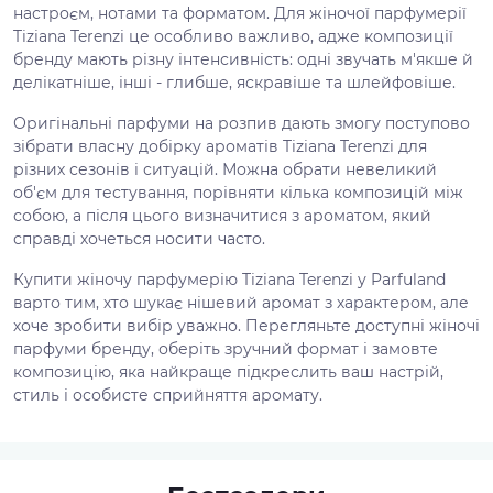
настроєм, нотами та форматом. Для жіночої парфумерії
Tiziana Terenzi це особливо важливо, адже композиції
бренду мають різну інтенсивність: одні звучать м'якше й
делікатніше, інші - глибше, яскравіше та шлейфовіше.
Оригінальні парфуми на розпив дають змогу поступово
зібрати власну добірку ароматів Tiziana Terenzi для
різних сезонів і ситуацій. Можна обрати невеликий
об'єм для тестування, порівняти кілька композицій між
собою, а після цього визначитися з ароматом, який
справді хочеться носити часто.
Купити жіночу парфумерію Tiziana Terenzi у Parfuland
варто тим, хто шукає нішевий аромат з характером, але
хоче зробити вибір уважно. Перегляньте доступні жіночі
парфуми бренду, оберіть зручний формат і замовте
композицію, яка найкраще підкреслить ваш настрій,
стиль і особисте сприйняття аромату.