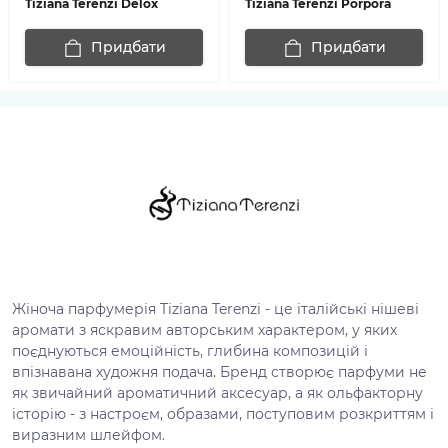
Tiziana Terenzi Delox
Tiziana Terenzi Porpora
Придбати
Придбати
Жіноча парфумерія Tiziana Terenzi - це італійські нішеві
аромати з яскравим авторським характером, у яких
поєднуються емоційність, глибина композицій і
впізнавана художня подача. Бренд створює парфуми не
як звичайний ароматичний аксесуар, а як ольфакторну
історію - з настроєм, образами, поступовим розкриттям і
виразним шлейфом.