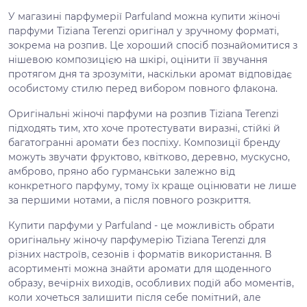
У магазині парфумерії Parfuland можна купити жіночі
парфуми Tiziana Terenzi оригінал у зручному форматі,
зокрема на розпив. Це хороший спосіб познайомитися з
нішевою композицією на шкірі, оцінити її звучання
протягом дня та зрозуміти, наскільки аромат відповідає
особистому стилю перед вибором повного флакона.
Оригінальні жіночі парфуми на розпив Tiziana Terenzi
підходять тим, хто хоче протестувати виразні, стійкі й
багатогранні аромати без поспіху. Композиції бренду
можуть звучати фруктово, квітково, деревно, мускусно,
амброво, пряно або гурманськи залежно від
конкретного парфуму, тому їх краще оцінювати не лише
за першими нотами, а після повного розкриття.
Купити парфуми у Parfuland - це можливість обрати
оригінальну жіночу парфумерію Tiziana Terenzi для
різних настроїв, сезонів і форматів використання. В
асортименті можна знайти аромати для щоденного
образу, вечірніх виходів, особливих подій або моментів,
коли хочеться залишити після себе помітний, але