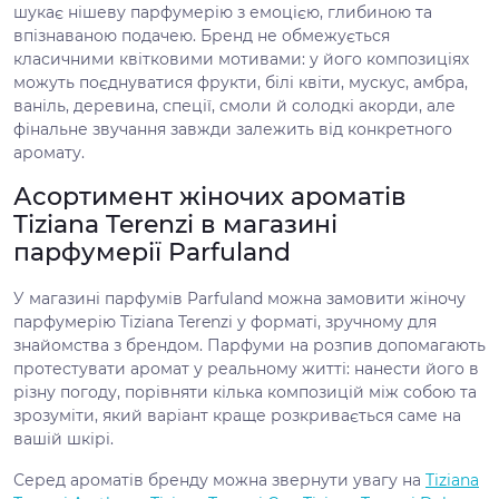
шукає нішеву парфумерію з емоцією, глибиною та
впізнаваною подачею. Бренд не обмежується
класичними квітковими мотивами: у його композиціях
можуть поєднуватися фрукти, білі квіти, мускус, амбра,
ваніль, деревина, спеції, смоли й солодкі акорди, але
фінальне звучання завжди залежить від конкретного
аромату.
Асортимент жіночих ароматів
Tiziana Terenzi в магазині
парфумерії Parfuland
У магазині парфумів Parfuland можна замовити жіночу
парфумерію Tiziana Terenzi у форматі, зручному для
знайомства з брендом. Парфуми на розпив допомагають
протестувати аромат у реальному житті: нанести його в
різну погоду, порівняти кілька композицій між собою та
зрозуміти, який варіант краще розкривається саме на
вашій шкірі.
Серед ароматів бренду можна звернути увагу на
Tiziana