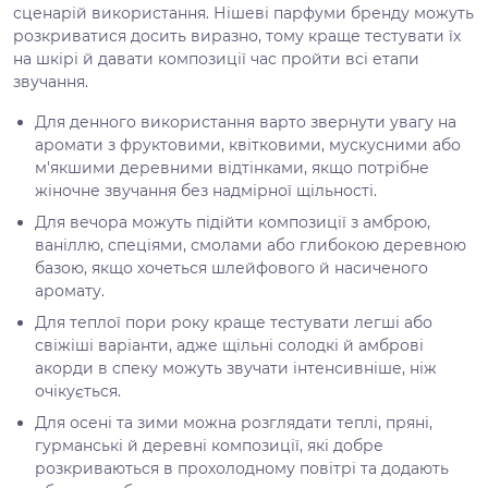
сценарій використання. Нішеві парфуми бренду можуть
розкриватися досить виразно, тому краще тестувати їх
на шкірі й давати композиції час пройти всі етапи
звучання.
Для денного використання варто звернути увагу на
аромати з фруктовими, квітковими, мускусними або
м'якшими деревними відтінками, якщо потрібне
жіночне звучання без надмірної щільності.
Для вечора можуть підійти композиції з амброю,
ваніллю, спеціями, смолами або глибокою деревною
базою, якщо хочеться шлейфового й насиченого
аромату.
Для теплої пори року краще тестувати легші або
свіжіші варіанти, адже щільні солодкі й амброві
акорди в спеку можуть звучати інтенсивніше, ніж
очікується.
Для осені та зими можна розглядати теплі, пряні,
гурманські й деревні композиції, які добре
розкриваються в прохолодному повітрі та додають