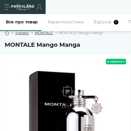
Все про товар
Характеристики
Відгуків
П
0
Унісекс
MONTALE
MONTALE Mango Manga
MONTALE Mango Manga
в наявності