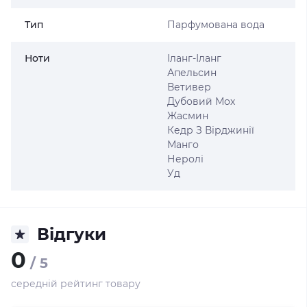
Тип
Парфумована вода
Ноти
Іланг-Іланг
Апельсин
Ветивер
Дубовий Мох
Жасмин
Кедр З Вірджинії
Манго
Неролі
Уд
Відгуки
0
/ 5
середній рейтинг товару