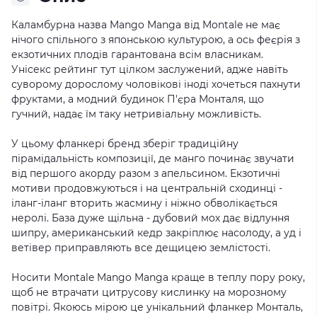
Каламбурна назва Mango Manga від Montale не має
нічого спільного з японською культурою, а ось феєрія з
екзотичних плодів гарантована всім власникам.
Унісекс рейтинг тут цілком заслужений, адже навіть
суворому дорослому чоловікові іноді хочеться пахнути
фруктами, а модний будинок П'єра Монталя, що
гучний, надає їм таку нетривіальну можливість.
У цьому фланкері бренд зберіг традиційну
пірамідальність композиції, де манго починає звучати
від першого акорду разом з апельсином. Екзотичні
мотиви продовжуються і на центральній сходинці -
іланг-іланг вторить жасмину і ніжно обволікається
неролі. База дуже щільна - дубовий мох дає відлуння
шипру, американський кедр закріплює насолоду, а уд і
ветівер приправляють все дещицею землістості.
Носити Montale Mango Manga краще в теплу пору року,
щоб не втрачати цитрусову кислинку на морозному
повітрі. Якоюсь мірою це унікальний фланкер Монталь,