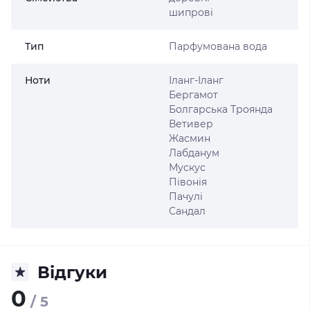
шипрові
Тип
Парфумована вода
Ноти
Іланг-Іланг
Бергамот
Болгарська Троянда
Ветивер
Жасмин
Лабданум
Мускус
Півонія
Пачулі
Сандал
Відгуки
0
/ 5