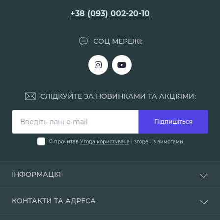
+38 (093) 002-20-10
СОЦ МЕРЕЖІ:
СЛІДКУЙТЕ ЗА НОВИНКАМИ ТА АКЦІЯМИ:
Підпишіться
Я прочитав
Угода користувача
і згоден з вимогами
ІНФОРМАЦІЯ
Доставка і оплата
КОНТАКТИ ТА АДРЕСА
Про нас
Умови повернення
м. Одеса, вул. Мала Арнаутська, 48