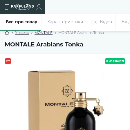
Все про товар
Характеристики
Відео
Від
Унісекс
MONTALE
MONTALE Arabians Tonka
MONTALE Arabians Tonka
хіт
в наявності