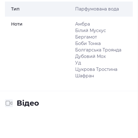
Тип
Парфумована вода
Ноти
Амбра
Білий Мускус
Бергамот
Боби Тонка
Болгарська Троянда
Дубовий Мох
Уд
Цукрова Тростина
Шафран
Відео