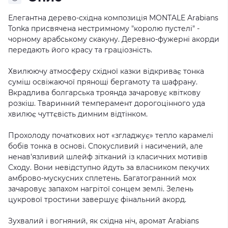
Елегантна дерево-східна композиція MONTALE Arabians
Tonka присвячена нестримному "королю пустелі" -
чорному арабському скакуну. Деревно-фужерні акорди
передають його красу та граціозність.
Хвилюючу атмосферу східної казки відкриває тонка
суміш освіжаючої прянощі бергамоту та шафрану.
Вкрадлива болгарська троянда зачаровує квіткову
розкіш. Тваринний темперамент дорогоцінного уда
хвилює чуттєвість димним відтінком.
Прохолоду початкових нот «згладжує» тепло карамелі
бобів тонка в основі. Спокусливий і насичений, але
ненав'язливий шлейф зітканий із класичних мотивів
Сходу. Вони невідступно йдуть за власником пекучих
амброво-мускусних сплетень. Багатогранний мох
зачаровує запахом нагрітої сонцем землі. Зелень
цукрової тростини завершує фінальний акорд.
Зухвалий і вогняний, як східна ніч, аромат Arabians