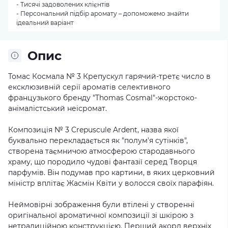
- Тисячі задоволених клієнтів
- Персональний підбір аромату – допоможемо знайти
ідеальний варіант
Опис
Томас Космала № 3 Крепускул гарячий-третє число в
ексклюзивній серії ароматів селективного
французького бренду "Thomas Cosmal"-жорстоко-
анімалістський неісромат.
Композиція № 3 Crepuscule Ardent, назва якої
буквально перекладається як "полум'я сутінків",
створена таємничою атмосферою стародавнього
храму, що породило чудові фантазії серед Творця
парфумів. Він подумав про картини, в яких церковний
міністр вплітає Жасмін Квіти у волосся своїх парафіян.
Неймовірні зображення були втілені у створенні
оригінальної ароматичної композиції зі шкірою з
нетрадиційною конструкцією. Перший акорд верхніх