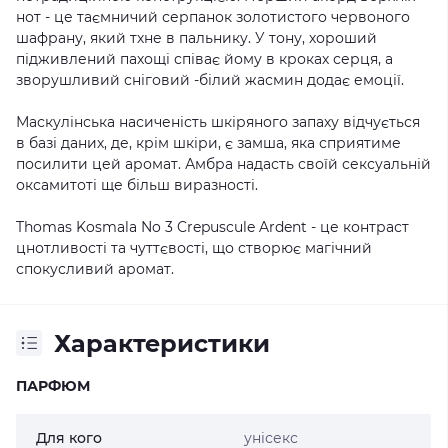
нот - це таємничий серпанок золотистого червоного
шафрану, який тхне в пальнику. У тону, хороший
підживлений пахощі співає йому в кроках серця, а
зворушливий сніговий -білий жасмин додає емоції.
Маскулінська насиченість шкіряного запаху відчується
в базі даних, де, крім шкіри, є замша, яка сприятиме
посилити цей аромат. Амбра надасть своїй сексуальній
оксамитоті ще більш виразності.
Thomas Kosmala No 3 Crepuscule Ardent - це контраст
цнотливості та чуттєвості, що створює магічний
спокусливий аромат.
Характеристики
ПАРФЮМ
Для кого
унісекс