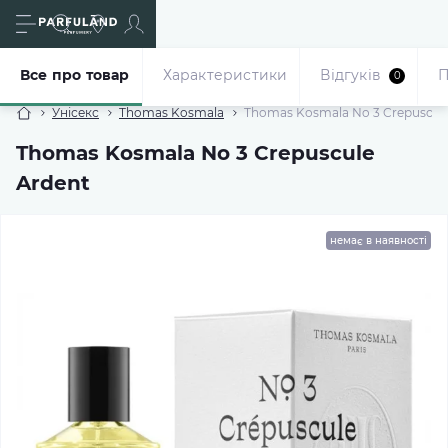
Все про товар
Характеристики
Відгуків
П
0
Унісекс
Thomas Kosmala
Thomas Kosmala No 3 Crepuscul
Thomas Kosmala No 3 Crepuscule
Ardent
немає в наявності