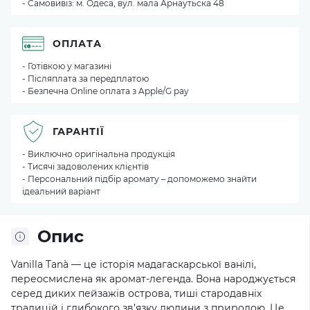
- Самовивіз: м. Одеса, вул. мала Арнаутьска 48
ОПЛАТА
- Готівкою у магазині
- Післяплата за передплатою
- Безпечна Online оплата з Apple/G pay
ГАРАНТІЇ
- Виключно оригінальна продукція
- Тисячі задоволених клієнтів
- Персональний підбір аромату – допоможемо знайти
ідеальний варіант
Опис
Vanilla Tanà — це історія мадагаскарської ванілі,
переосмислена як аромат-легенда. Вона народжується
серед диких пейзажів острова, тиші стародавніх
традицій і глибокого зв’язку людини з природою. Це