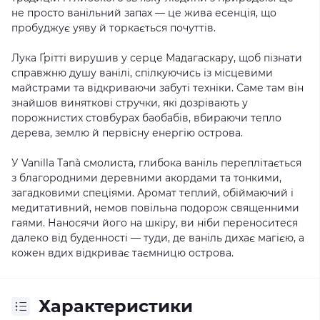
не просто ванільний запах — це жива есенція, що
пробуджує уяву й торкається почуттів.
Лука Ґрітті вирушив у серце Мадагаскару, щоб пізнати
справжню душу ванілі, спілкуючись із місцевими
майстрами та відкриваючи забуті техніки. Саме там він
знайшов виняткові стручки, які дозрівають у
порожнистих стовбурах баобабів, вбираючи тепло
дерева, землю й первісну енергію острова.
У Vanilla Tanà смолиста, глибока ваніль переплітається
з благородними деревними акордами та тонкими,
загадковими спеціями. Аромат теплий, обіймаючий і
медитативний, немов повільна подорож священними
гаями. Наносячи його на шкіру, ви ніби переноситеся
далеко від буденності — туди, де ваніль дихає магією, а
кожен вдих відкриває таємницю острова.
Характеристики