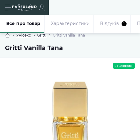
Все про товар
Характеристики
Відгуків
П
1
Унісекс
Gritti
Gritti Vanilla Tana
Gritti Vanilla Tana
в наявності