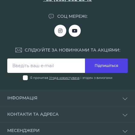
СОЦ МЕРЕЖІ:
СЛІДКУЙТЕ ЗА НОВИНКАМИ ТА АКЦІЯМИ:
Підпишіться
Я прочитав
Угода користувача
і згоден з вимогами
ІНФОРМАЦІЯ
Доставка і оплата
КОНТАКТИ ТА АДРЕСА
Про нас
Умови повернення
м. Одеса, вул. Мала Арнаутська, 48
МЕСЕНДЖЕРИ
Наші магазини