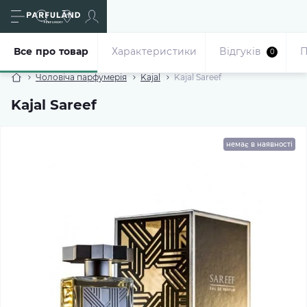
Все про товар
Характеристики
Відгуків
П
0
Чоловіча парфумерія
Kajal
Kajal Sareef
Kajal Sareef
немає в наявності