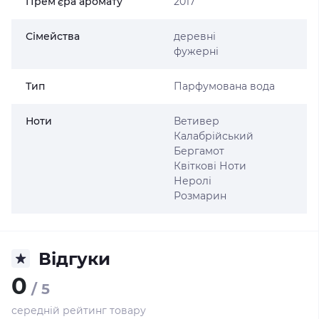
Прем’єра аромату
2017
Сімейства
деревні
фужерні
Тип
Парфумована вода
Ноти
Ветивер
Калабрійський
Бергамот
Квіткові Ноти
Неролі
Розмарин
Відгуки
0
/ 5
середній рейтинг товару