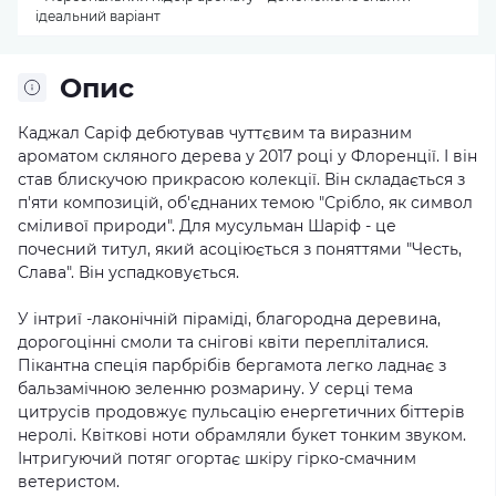
ідеальний варіант
Опис
Каджал Саріф дебютував чуттєвим та виразним
ароматом скляного дерева у 2017 році у Флоренції. І він
став блискучою прикрасою колекції. Він складається з
п'яти композицій, об'єднаних темою "Срібло, як символ
сміливої ​​природи". Для мусульман Шаріф - це
почесний титул, який асоціюється з поняттями "Честь,
Слава". Він успадковується.
У інтриї -лаконічній піраміді, благородна деревина,
дорогоцінні смоли та снігові квіти перепліталися.
Пікантна спеція парбрібів бергамота легко ладнає з
бальзамічною зеленню розмарину. У серці тема
цитрусів продовжує пульсацію енергетичних біттерів
неролі. Квіткові ноти обрамляли букет тонким звуком.
Інтригуючий потяг огортає шкіру гірко-смачним
ветеристом.