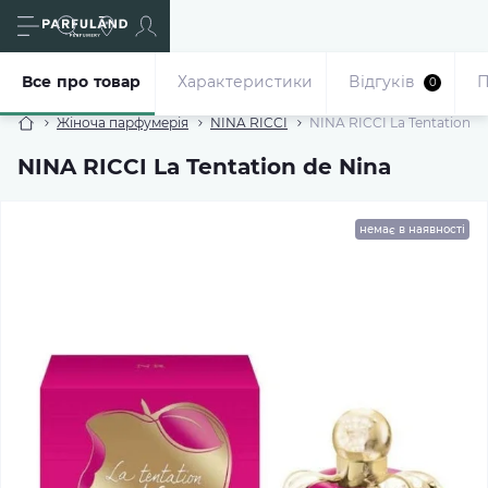
Все про товар
Характеристики
Відгуків
П
0
Жіноча парфумерія
NINA RICCI
NINA RICCI La Tentation d
NINA RICCI La Tentation de Nina
немає в наявності