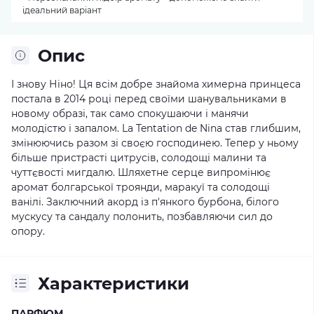
ідеальний варіант
Опис
І знову Ніно! Ця всім добре знайома химерна принцеса
постала в 2014 році перед своїми шанувальниками в
новому образі, так само спокушаючи і манячи
молодістю і запалом. La Tentation de Nina став глибшим,
змінюючись разом зі своєю господинею. Тепер у ньому
більше пристрасті цитрусів, солодощі малини та
чуттєвості мигдалю. Шляхетне серце випромінює
аромат болгарської троянди, маракуї та солодощі
ванілі. Заключний акорд із п'янкого бурбона, білого
мускусу та сандалу полонить, позбавляючи сил до
опору.
Характеристики
ПАРФЮМ