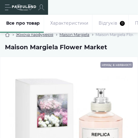
Все про товар
Характеристики
Відгуків
П
0
Жіноча парфумерія
Maison Margiela
Maison Margiela Flowe
Maison Margiela Flower Market
немає в наявності