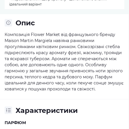
ідеальний варіант
Опис
Композиція Flower Market від французького бренду
Maison Martin Margiela навіяна ранковими
прогулянками квітковим ринком. Свіжозрізані стебла
підкреслюють красу аромату фрезії, жасмину, троянди
та яскравої туберози. Аромати не сперечаються між
собою, але доповнюють одне одного. Особливу
гармонію у загальне звучання привносять ноти зрілого
персика, теплого кедра та дубового моху. Парфум
ідеальний для денного часу, коли пекуче сонце змушує
ховатися у пошуках прохолоди та свіжості.
Характеристики
ПАРФЮМ