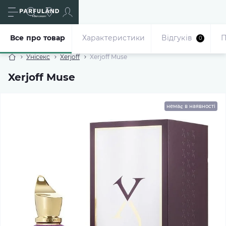
Все про товар
Характеристики
Відгуків
П
0
Унісекс
Xerjoff
Xerjoff Muse
Xerjoff Muse
немає в наявності