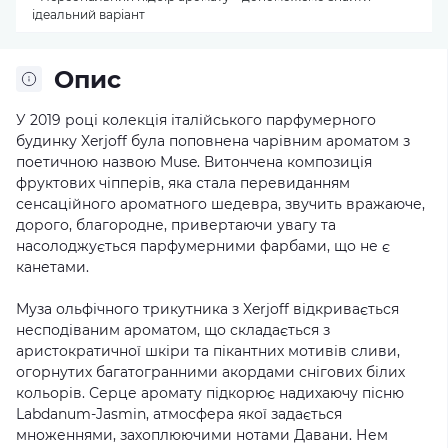
ідеальний варіант
Опис
У 2019 році колекція італійського парфумерного
будинку Xerjoff була поповнена чарівним ароматом з
поетичною назвою Muse. Витончена композиція
фруктових чіпперів, яка стала перевиданням
сенсаційного ароматного шедевра, звучить вражаюче,
дорого, благородне, привертаючи увагу та
насолоджується парфумерними фарбами, що не є
канетами.
Муза ольфічного трикутника з Xerjoff відкривається
несподіваним ароматом, що складається з
аристократичної шкіри та пікантних мотивів сливи,
огорнутих багатогранними акордами снігових білих
кольорів. Серце аромату підкорює надихаючу пісню
Labdanum-Jasmin, атмосфера якої задається
множеннями, захоплюючими нотами Давани. Нем