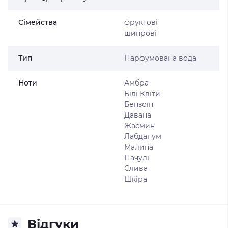
Сімейства
фруктові
шипрові
Тип
Парфумована вода
Ноти
Амбра
Білі Квіти
Бензоїн
Давана
Жасмин
Лабданум
Малина
Пачулі
Слива
Шкіра
Відгуки