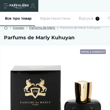
Все про товар
Характеристики
Відгуків
П
0
Унісекс
Parfums de Marly
Parfums de Marly Kuhuyan
Parfums de Marly Kuhuyan
немає в наявності