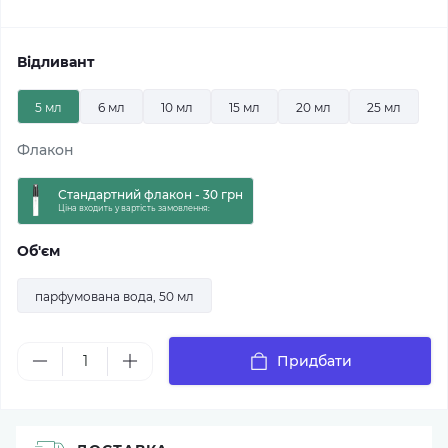
Відливант
5 мл
6 мл
10 мл
15 мл
20 мл
25 мл
Флакон
Стандартний флакон - 30 грн
Ціна входить у вартість замовлення:
Об'єм
парфумована вода, 50 мл
Придбати