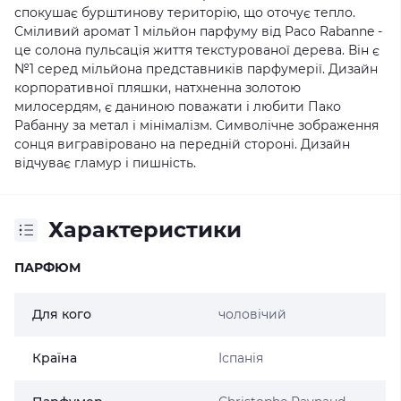
спокушає бурштинову територію, що оточує тепло.
Сміливий аромат 1 мільйон парфуму від Paco Rabanne -
це солона пульсація життя текстурованої дерева. Він є
№1 серед мільйона представників парфумерії. Дизайн
корпоративної пляшки, натхненна золотою
милосердям, є даниною поважати і любити Пако
Рабанну за метал і мінімалізм. Символічне зображення
сонця вигравіровано на передній стороні. Дизайн
відчуває гламур і пишність.
Характеристики
ПАРФЮМ
Для кого
чоловічий
Країна
Іспанія