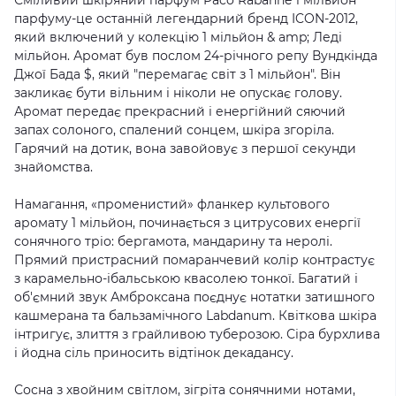
Сміливий шкіряний парфум Paco Rabanne 1 мільйон
парфуму-це останній легендарний бренд ICON-2012,
який включений у колекцію 1 мільйон & amp; Леді
мільйон. Аромат був послом 24-річного репу Вундкінда
Джої Бада $, який "перемагає світ з 1 мільйон". Він
закликає бути вільним і ніколи не опускає голову.
Аромат передає прекрасний і енергійний сяючий
запах солоного, спалений сонцем, шкіра згоріла.
Гарячий на дотик, вона завойовує з першої секунди
знайомства.
Намагання, «променистий» фланкер культового
аромату 1 мільйон, починається з цитрусових енергії
сонячного тріо: бергамота, мандарину та неролі.
Прямий пристрасний помаранчевий колір контрастує
з карамельно-ібальською квасолею тонкої. Багатий і
об'ємний звук Амброксана поєднує нотатки затишного
кашмерана та бальзамічного Labdanum. Квіткова шкіра
інтригує, злиття з грайливою туберозою. Сіра бурхлива
і йодна сіль приносить відтінок декадансу.
Сосна з хвойним світлом, зігріта сонячними нотами,