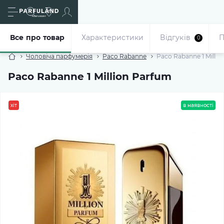
Все про товар
Характеристики
Відгуків
П
0
Чоловіча парфумерія
Paco Rabanne
Paco Rabanne 1 Millio
Paco Rabanne 1 Million Parfum
хіт
в наявності