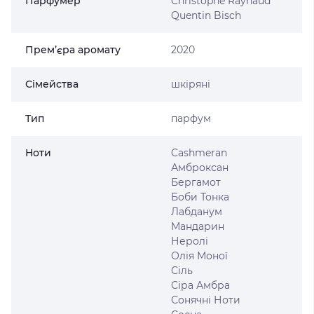
Парфумер
Christophe Raynaud
Quentin Bisch
Прем’єра аромату
2020
Сімейства
шкіряні
Тип
парфум
Ноти
Cashmeran
Амброксан
Бергамот
Боби Тонка
Лабданум
Мандарин
Неролі
Олія Моної
Сіль
Сіра Амбра
Сонячні Ноти