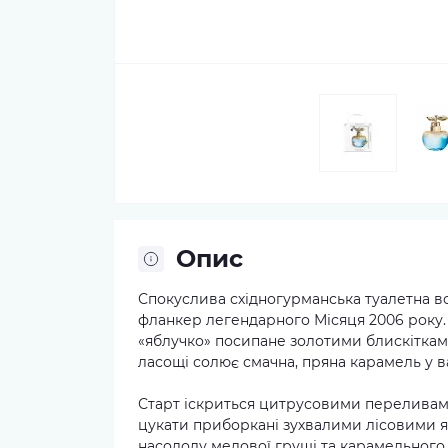
Опис
Спокуслива східногурманська туалетна вод
фланкер легендарного Місяця 2006 року.
«яблучко» посипане золотими блискіткам
ласощі солює смачна, пряна карамель у ва
Старт іскриться цитрусовими переливами
цукати приборкані зухвалими лісовими я
насолоду медової груші та карамельного