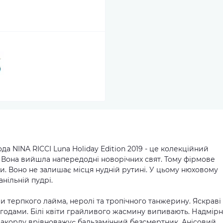
а NINA RICCI Luna Holiday Edition 2019 - це колекційний
 Вона вийшла напередодні новорічних свят. Тому фірмове
и. Воно не залишає місця нудній рутині. У цьому нюховому
нільній пудрі.
 терпкого лайма, неролі та тропічного танжерину. Яскраві
годами. Білі квіти грайливого жасмину випивають. Надмірн
 акорду врівноважує бальзамічний безсмертник. Анісовий