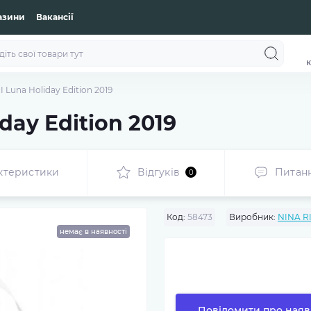
азини
Вакансії
к
 Luna Holiday Edition 2019
day Edition 2019
ктеристики
Відгуків
Питан
0
Код:
58473
Виробник:
NINA R
немає в наявності
Повідомити про наяв