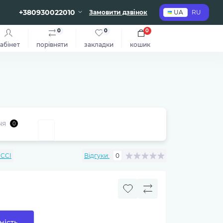
+380930022010
Замовити дзвінок
UA
RU
0
0
0
абінет
порівняти
закладки
кошик
ня
0
ICCI
Відгуки:
0
ність