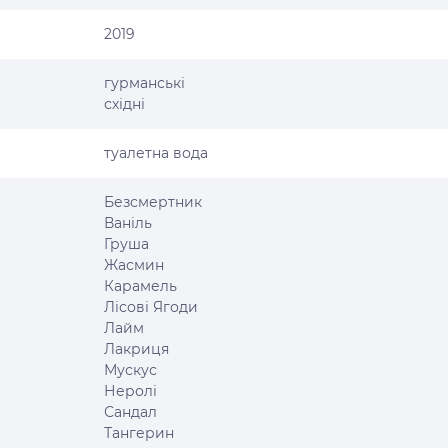
2019
гурманські
східні
туалетна вода
Безсмертник
Ваніль
Груша
Жасмин
Карамель
Лісові Ягоди
Лайм
Лакриця
Мускус
Неролі
Сандал
Тангерин