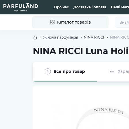
Про нас
Доставка і оплата
Наші маг
Каталог товарів
Жіноча парфумерія
NINA RICCI
NINA RICCI
NINA RICCI Luna Holi
Все про товар
Хара