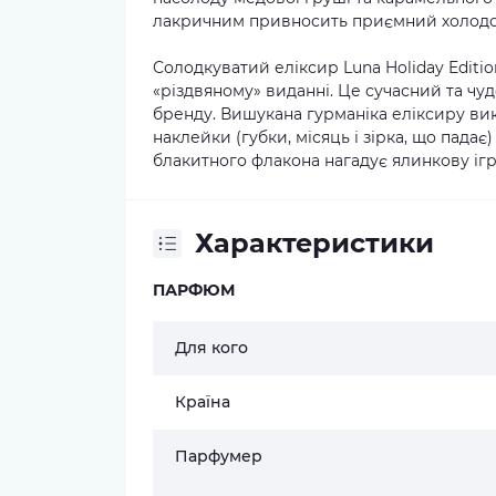
лакричним привносить приємний холодок
Солодкуватий еліксир Luna Holiday Editi
«різдвяному» виданні. Це сучасний та ч
бренду. Вишукана гурманіка еліксиру ви
наклейки (губки, місяць і зірка, що пада
блакитного флакона нагадує ялинкову іг
Характеристики
ПАРФЮМ
Для кого
Країна
Парфумер