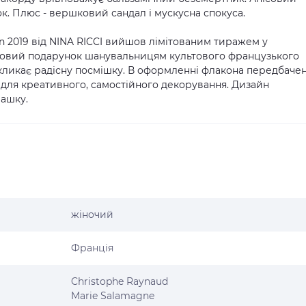
. Плюс - вершковий сандал і мускусна спокуса.
on 2019 від NINA RICCI вийшов лімітованим тиражем у
удовий подарунок шанувальницям культового французького
кликає радісну посмішку. В оформленні флакона передбачен
є) для креативного, самостійного декорування. Дизайн
рашку.
жіночий
Франція
Christophe Raynaud
Marie Salamagne