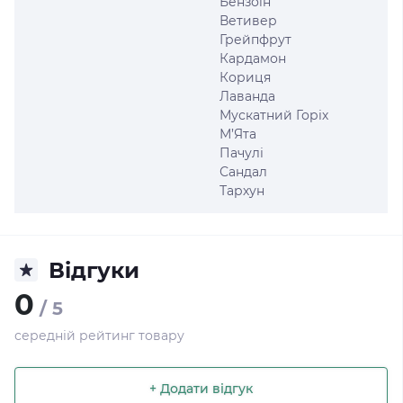
Бензоїн
Ветивер
Грейпфрут
Кардамон
Кориця
Лаванда
Мускатний Горіх
М’Ята
Пачулі
Сандал
Тархун
Відгуки
0
/ 5
середній рейтинг товару
+ Додати відгук