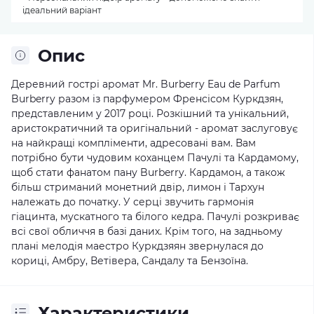
ідеальний варіант
Опис
Деревний гострі аромат Mr. Burberry Eau de Parfum
Burberry разом із парфумером Френсісом Куркдзян,
представленим у 2017 році. Розкішний та унікальний,
аристократичний та оригінальний - аромат заслуговує
на найкращі компліменти, адресовані вам. Вам
потрібно бути чудовим коханцем Пачулі та Кардамому,
щоб стати фанатом пану Burberry. Кардамон, а також
більш стриманий монетний двір, лимон і Тархун
належать до початку. У серці звучить гармонія
гіацинта, мускатного та білого кедра. Пачулі розкриває
всі свої обличчя в базі даних. Крім того, на задньому
плані мелодія маестро Куркдзяян звернулася до
кориці, Амбру, Ветівера, Сандалу та Бензоїна.
Характеристики