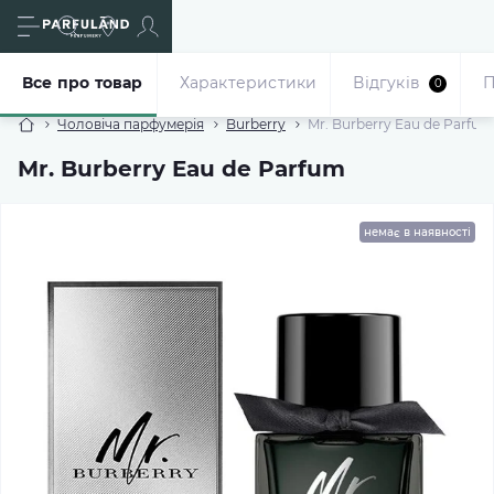
Все про товар
Характеристики
Відгуків
П
0
Чоловіча парфумерія
Burberry
Mr. Burberry Eau de Parfum
Mr. Burberry Eau de Parfum
немає в наявності