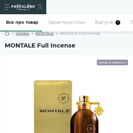
Все про товар
Характеристики
Відгуків
П
0
Унісекс
MONTALE
MONTALE Full Incense
MONTALE Full Incense
немає в наявності