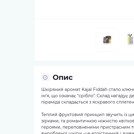
Опис
Шкіряний аромат Kajal Fiddah стало ключо
ім'я, що означає "срібло". Склад нагадує
піраміда складається з яскравого сплете
Теплий фруктовий принцип звучить із ц
зірками, та романтичною ніжністю квітко
героями, переповненими пристрасним те
виробленої шкіри -це егоїстичний і зухв