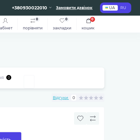
+380930022010
Замовити дзвінок
UA
RU
0
0
0
абінет
порівняти
закладки
кошик
ня
0
Відгуки:
0
ність