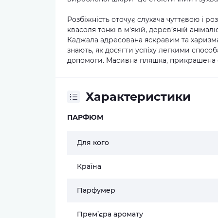
Розбіжність оточує слухача чуттєвою і р
квасоля тонкі в м'якій, дерев’яній аніма
Каджала адресована яскравим та харизма
знають, як досягти успіху легкими спосо
допомоги. Масивна пляшка, прикрашена 
Характеристики
ПАРФЮМ
Для кого
Країна
Парфумер
Прем’єра аромату