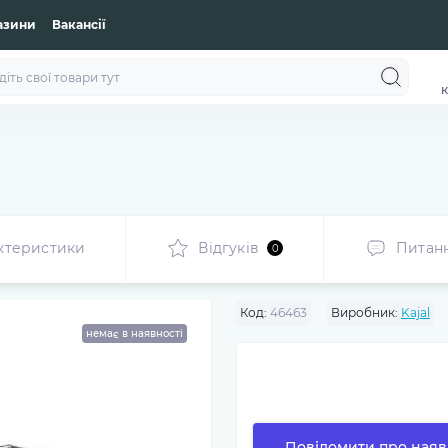
азини
Вакансії
к
ктеристики
Відгуків
Питан
0
Код:
46463
Виробник:
Kajal
немає в наявності
Повідомити про наяв