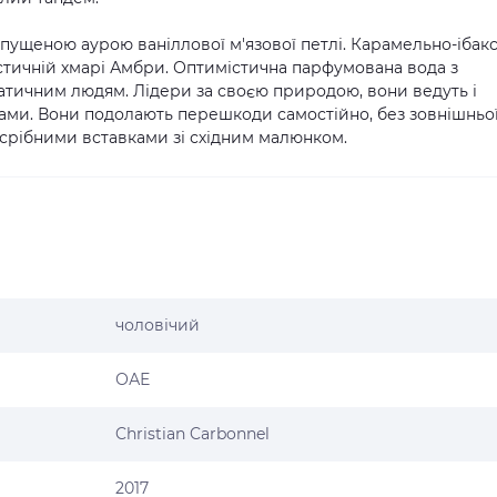
озпущеною аурою ваніллової м'язової петлі. Карамельно-ібак
лістичній хмарі Амбри. Оптимістична парфумована вода з
тичним людям. Лідери за своєю природою, вони ведуть і
бами. Вони подолають перешкоди самостійно, без зовнішньо
срібними вставками зі східним малюнком.
чоловічий
ОАЕ
Christian Carbonnel
2017