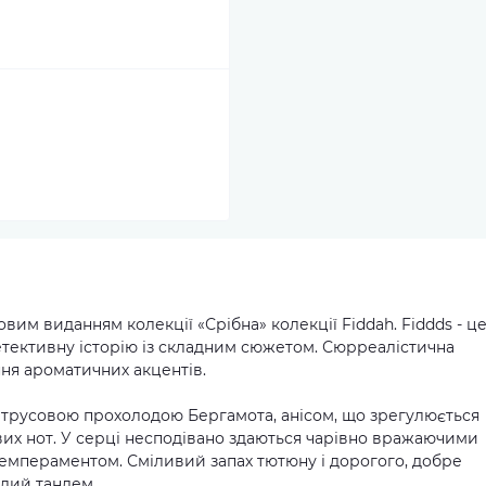
вим виданням колекції «Срібна» колекції Fiddah. Fiddds - ц
 детективну історію із складним сюжетом. Сюрреалістична
ння ароматичних акцентів.
итрусовою прохолодою Бергамота, анісом, що зрегулюється
вих нот. У серці несподівано здаються чарівно вражаючими
мпераментом. Сміливий запах тютюну і дорогого, добре
алий тандем.