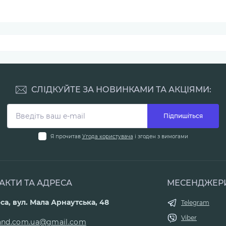
СЛІДКУЙТЕ ЗА НОВИНКАМИ ТА АКЦІЯМИ:
Підпишіться
Я прочитав
Угода користувача
і згоден з вимогами
АКТИ ТА АДРЕСА
МЕСЕНДЖЕР
са, вул. Мала Арнаутська, 48
Telegram
Viber
land.com.ua@gmail.com