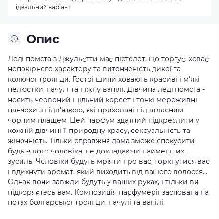
ідеальний варіант
Опис
Леді помста з Джульєтти має пістолет, що торгує, ховає
непокірного характеру та витонченість дикої та
колючої троянди. Гострі шипи ховають красиві і м'які
пелюстки, пачулі та ніжну ванілі. Дівчина леді помста -
носить червоний щільний корсет і тонкі мереживні
панчохи з підв'язкою, які приховані під атласним
чорним плащем. Цей парфум здатний підкреслити у
кожній дівчині її природну красу, сексуальність та
жіночність. Тільки справжня дама зможе спокусити
будь -якого чоловіка, не докладаючи найменших
зусиль. Чоловіки будуть мріяти про вас, торкнутися вас
і вдихнути аромат, який виходить від вашого волосся...
Однак вони завжди будуть у ваших руках, і тільки ви
підкоряєтесь вам. Композиція парфумерії заснована на
нотах болгарської троянди, пачулі та ванілі.