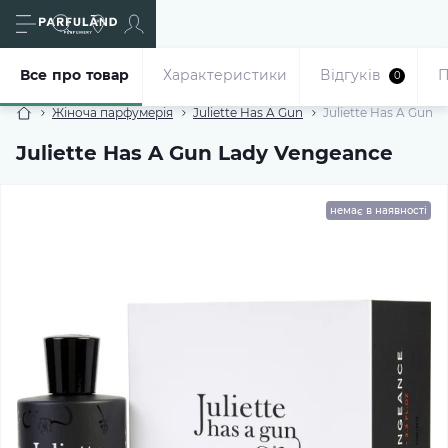
Все про товар
Характеристики
Відгуків
П
0
Жіноча парфумерія
Juliette Has A Gun
Juliette Has A Gun 
Juliette Has A Gun Lady Vengeance
немає в наявності