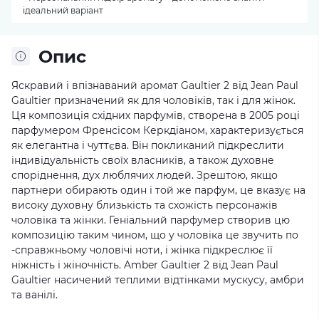
ідеальний варіант
Опис
Яскравий і впізнаваний аромат Gaultier 2 від Jean Paul
Gaultier призначений як для чоловіків, так і для жінок.
Ця композиція східних парфумів, створена в 2005 році
парфумером Френсісом Керкдіаном, характеризується
як елегантна і чуттєва. Він покликаний підкреслити
індивідуальність своїх власників, а також духовне
споріднення, дух люблячих людей. Зрештою, якщо
партнери обирають один і той же парфум, це вказує на
високу духовну близькість та схожість персонажів
чоловіка та жінки. Геніальний парфумер створив цю
композицію таким чином, що у чоловіка це звучить по
-справжньому чоловічі ноти, і жінка підкреслює її
ніжність і жіночність. Amber Gaultier 2 від Jean Paul
Gaultier насичений теплими відтінками мускусу, амбри
та ванілі.