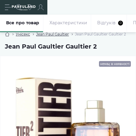
Все про товар
Характеристики
Відгуків
П
0
Унісекс
Jean Paul Gaultier
Jean Paul Gaultier Gaultier 2
Jean Paul Gaultier Gaultier 2
немає в наявності