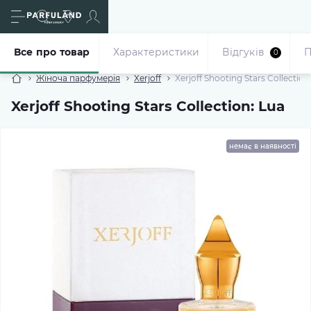
Все про товар
Характеристики
Відгуків
П
0
Жіноча парфумерія
Xerjoff
Xerjoff Shooting Stars Collection
Xerjoff Shooting Stars Collection: Lua
немає в наявності