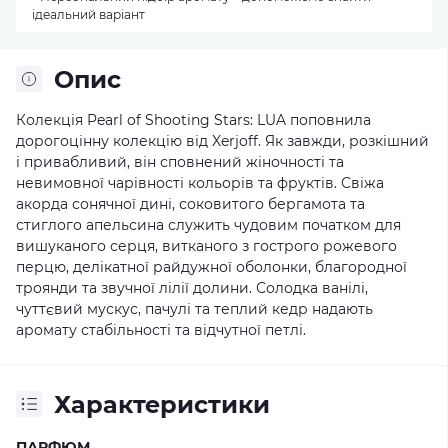
ідеальний варіант
Опис
Колекція Pearl of Shooting Stars: LUA поповнила
дорогоцінну колекцію від Xerjoff. Як завжди, розкішний
і привабливий, він сповнений жіночності та
невимовної чарівності кольорів та фруктів. Свіжа
акорда сонячної дині, соковитого бергамота та
стиглого апельсина служить чудовим початком для
вишуканого серця, витканого з гострого рожевого
перцю, делікатної райдужної оболонки, благородної
троянди та звучної лілії долини. Солодка ванілі,
чуттєвий мускус, пачулі та теплий кедр надають
аромату стабільності та відчутної петлі.
Характеристики
ПАРФЮМ