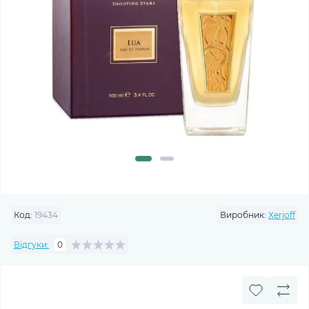
Код:
19434
Виробник:
Xerjoff
Відгуки:
0