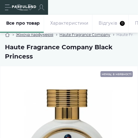
Все про товар
Характеристики
Відгуків
П
0
Жіноча парфумерія
Haute Fragrance Company
Haute Frag
Haute Fragrance Company Black
Princess
немає в наявності