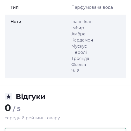
Тип
Парфумована вода
Ноти
Іланг-Іланг
Імбир
Амбра
Кардамон
Мускус
Неролі
Троянда
Фіалка
Чай
Відгуки
0
/ 5
середній рейтинг товару