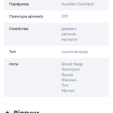
Парфумер
Aurelien Guichard
Прем’єра аромату
2011
Сімейства
деревні
квіткові
мускусні
Тип
туалетна вода
Ноти
Білий Кедр
Геліотроп
Груша
Жасмин
Лічі
Мускус
Відгуки