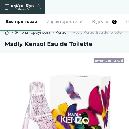
Все про товар
Характеристики
Відгуків
П
0
Жіноча парфумерія
Kenzo
Madly Kenzo! Eau de Toilette
Madly Kenzo! Eau de Toilette
немає в наявності