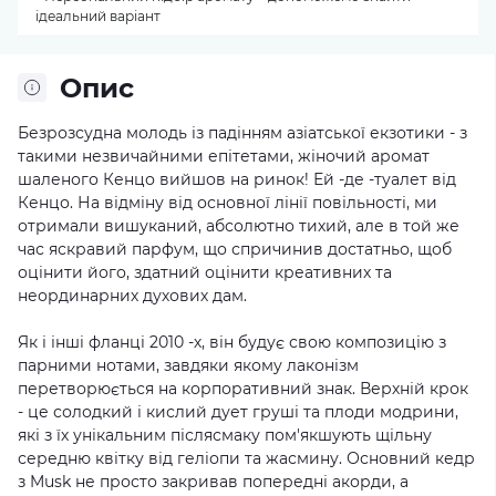
ідеальний варіант
Опис
Безрозсудна молодь із падінням азіатської екзотики - з
такими незвичайними епітетами, жіночий аромат
шаленого Кенцо вийшов на ринок! Ей -де -туалет від
Кенцо. На відміну від основної лінії повільності, ми
отримали вишуканий, абсолютно тихий, але в той же
час яскравий парфум, що спричинив достатньо, щоб
оцінити його, здатний оцінити креативних та
неординарних духових дам.
Як і інші фланці 2010 -х, він будує свою композицію з
парними нотами, завдяки якому лаконізм
перетворюється на корпоративний знак. Верхній крок
- це солодкий і кислий дует груші та плоди модрини,
які з їх унікальним післясмаку пом'якшують щільну
середню квітку від геліопи та жасмину. Основний кедр
з Musk не просто закривав попередні акорди, а