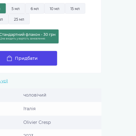
л
5 мл
6 мл
10 мл
15 мл
мл
25 мл
Стандартний флакон - 30 грн
Ціна входить у вартість замовлення:
Придбати
 усі)
чоловічий
Італія
Olivier Cresp