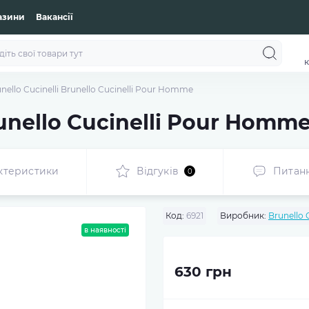
азини
Вакансії
к
nello Cucinelli Brunello Cucinelli Pour Homme
runello Cucinelli Pour Homm
ктеристики
Відгуків
Питан
0
Код:
6921
Виробник:
Brunello C
в наявності
630 грн