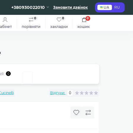
+380930022010
Замовити дзвінок
UA
RU
0
0
0
абінет
порівняти
закладки
кошик
e
ня
0
ucinelli
Відгуки:
0