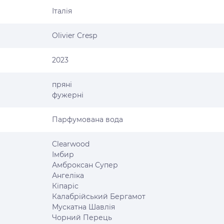
Італія
Olivier Cresp
2023
пряні
фужерні
Парфумована вода
Clearwood
Імбир
Амброксан Супер
Ангеліка
Кіпаріс
Калабрійський Бергамот
Мускатна Шавлія
Чорний Перець