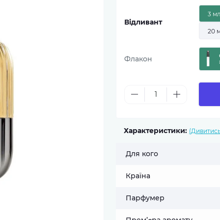
3 м
Відливант
20 
Флакон
Характеристики:
(Дивитись
Для кого
Країна
Парфумер