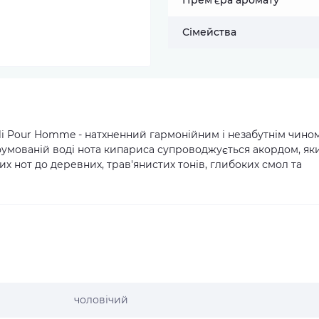
Прем’єра аромату
Сімейства
li Pour Homme - натхненний гармонійним і незабутнім чино
рфумованій воді нота кипариса супроводжується акордом, як
х нот до деревних, трав'янистих тонів, глибоких смол та
чоловічий