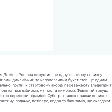
ом Домінік Ропіона випустив ще одну фактичну новизну-
рливий, динамічний та наполегливий букет став ще одним
альної групи. У стартовому акорді переважають альдегіди т
оповнюється імбиром, м’ятою та лимоном. Фіальний аркуш,
или тон середини піраміди. Субстрат також вражає великою
бурштину, ладанка, ветівера, кедра та бальзамів, що складают