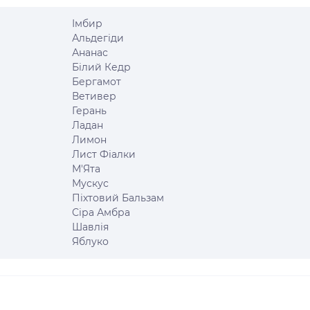
Імбир
Альдегіди
Ананас
Білий Кедр
Бергамот
Ветивер
Герань
Ладан
Лимон
Лист Фіалки
М'Ята
Мускус
Піхтовий Бальзам
Сіра Амбра
Шавлія
Яблуко