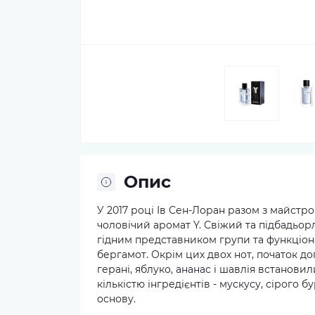
Опис
У 2017 році Ів Сен-Лоран разом з майстр
чоловічий аромат Y. Свіжий та підбадьо
гідним представником групи та функціон
бергамот. Окрім цих двох нот, початок д
герані, яблуко, ананас і шавлія встанов
кількістю інгредієнтів - мускусу, сірого 
основу.