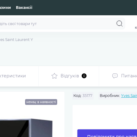
азини
Вакансії
к
es Saint Laurent Y
ктеристики
Відгуків
Питан
0
Код:
35177
Виробник:
Yves Sai
немає в наявності
Повідомити про наяв