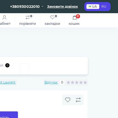
+380930022010
Замовити дзвінок
UA
RU
0
0
0
абінет
порівняти
закладки
кошик
ня
0
nt Laurent
Відгуки:
0
ність