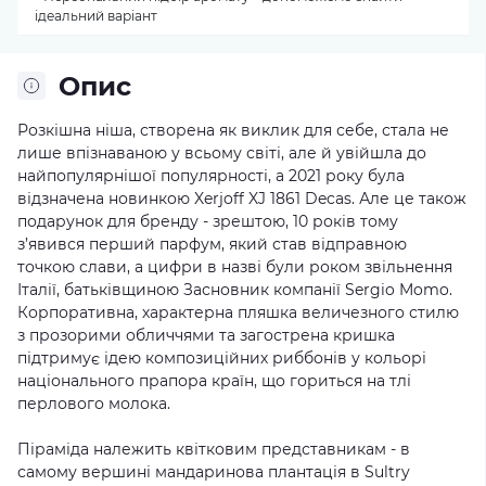
ідеальний варіант
Опис
Розкішна ніша, створена як виклик для себе, стала не
лише впізнаваною у всьому світі, але й увійшла до
найпопулярнішої популярності, а 2021 року була
відзначена новинкою Xerjoff XJ 1861 Decas. Але це також
подарунок для бренду - зрештою, 10 років тому
з’явився перший парфум, який став відправною
точкою слави, а цифри в назві були роком звільнення
Італії, батьківщиною Засновник компанії Sergio Momo.
Корпоративна, характерна пляшка величезного стилю
з прозорими обличчями та загострена кришка
підтримує ідею композиційних риббонів у кольорі
національного прапора країн, що гориться на тлі
перлового молока.
Піраміда належить квітковим представникам - в
самому вершині мандаринова плантація в Sultry