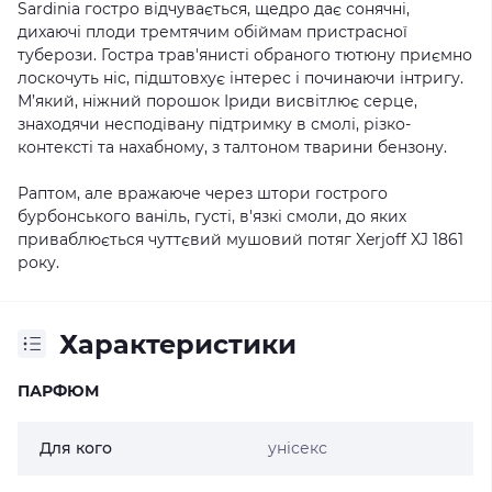
Sardinia гостро відчувається, щедро дає сонячні,
дихаючі плоди тремтячим обіймам пристрасної
туберози. Гостра трав'янисті обраного тютюну приємно
лоскочуть ніс, підштовхує інтерес і починаючи інтригу.
М’який, ніжний порошок Іриди висвітлює серце,
знаходячи несподівану підтримку в смолі, різко-
контексті та нахабному, з талтоном тварини бензону.
Раптом, але вражаюче через штори гострого
бурбонського ваніль, густі, в'язкі смоли, до яких
приваблюється чуттєвий мушовий потяг Xerjoff XJ 1861
року.
Характеристики
ПАРФЮМ
Для кого
унісекс