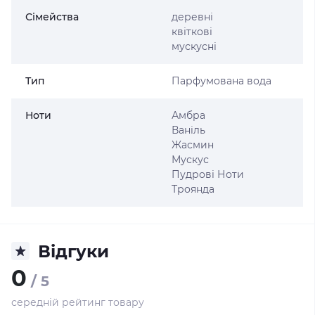
Сімейства
деревні
квіткові
мускусні
Тип
Парфумована вода
Ноти
Амбра
Ваніль
Жасмин
Мускус
Пудрові Ноти
Троянда
Відгуки
0
/ 5
середній рейтинг товару