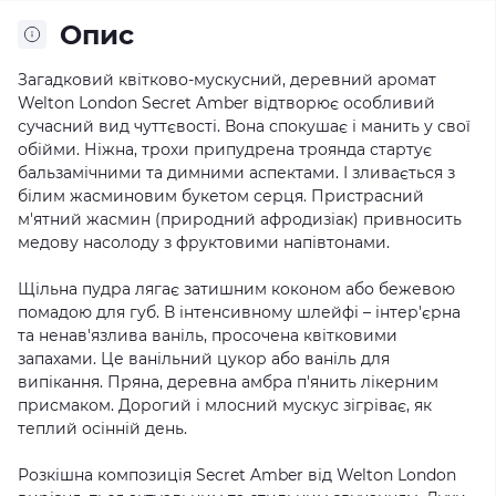
Опис
Загадковий квітково-мускусний, деревний аромат
Welton London Secret Amber відтворює особливий
сучасний вид чуттєвості. Вона спокушає і манить у свої
обійми. Ніжна, трохи припудрена троянда стартує
бальзамічними та димними аспектами. І зливається з
білим жасминовим букетом серця. Пристрасний
м'ятний жасмин (природний афродизіак) привносить
медову насолоду з фруктовими напівтонами.
Щільна пудра лягає затишним коконом або бежевою
помадою для губ. В інтенсивному шлейфі – інтер'єрна
та ненав'язлива ваніль, просочена квітковими
запахами. Це ванільний цукор або ваніль для
випікання. Пряна, деревна амбра п'янить лікерним
присмаком. Дорогий і млосний мускус зігріває, як
теплий осінній день.
Розкішна композиція Secret Amber від Welton London