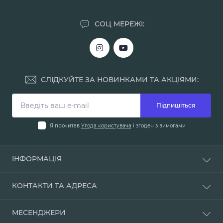
СОЦ МЕРЕЖІ:
СЛІДКУЙТЕ ЗА НОВИНКАМИ ТА АКЦІЯМИ:
Підпишіться
Я прочитав
Угода користувача
і згоден з вимогами
ІНФОРМАЦІЯ
Доставка і оплата
КОНТАКТИ ТА АДРЕСА
Про нас
Умови повернення
м. Одеса, вул. Мала Арнаутська, 48
МЕСЕНДЖЕРИ
Наші магазини