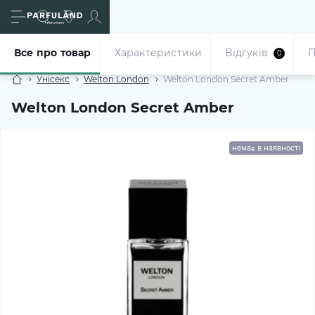
Все про товар
Характеристики
Відгуків
П
0
Унісекс
Welton London
Welton London Secret Amber
Welton London Secret Amber
немає в наявності