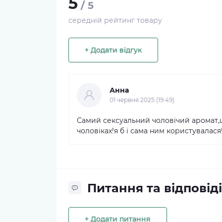
5
/ 5
середній рейтинг товару
+ Додати відгук
Анна
01 червня 2025 (19:49)
Самий сексуальний чоловічий аромат,ц
чоловіках!я б і сама ним користувалася
Питання та відповіді
+ Додати питання