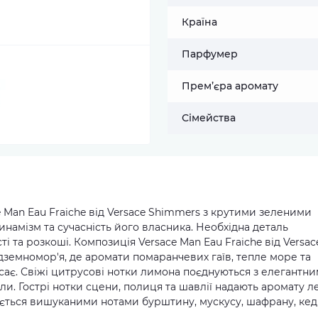
Країна
Парфумер
Прем’єра аромату
Сімейства
 Man Eau Fraiche від Versace Shimmers з крутими зеленими
динамізм та сучасність його власника. Необхідна деталь
і та розкоші. Композиція Versace Man Eau Fraiche від Versac
дземномор'я, де аромати помаранчевих гаїв, тепле море та
сає. Свіжі цитрусові нотки лимона поєднуються з елегантн
и. Гострі нотки сцени, полиця та шавлії надають аромату л
нчується вишуканими нотами бурштину, мускусу, шафрану, ке