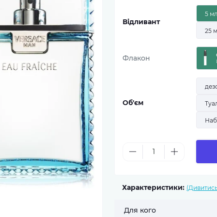
5 м
Відливант
25 
Флакон
дез
Об'єм
Туа
Наб
Характеристики:
(Дивитись
Для кого