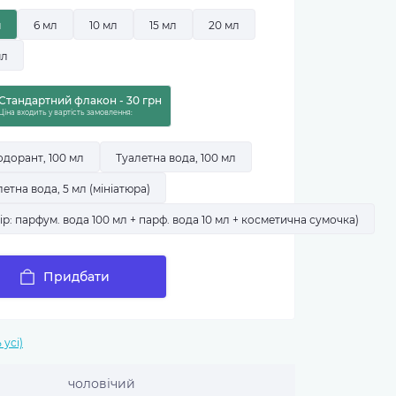
л
6 мл
10 мл
15 мл
20 мл
мл
Стандартний флакон - 30 грн
Ціна входить у вартість замовлення:
одорант, 100 мл
Туалетна вода, 100 мл
летна вода, 5 мл (мініатюра)
ір: парфум. вода 100 мл + парф. вода 10 мл + косметична сумочка)
Придбати
 усі)
чоловічий