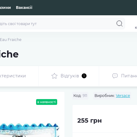
азини
Вакансії
к
Eau Fraiche
iche
ктеристики
Відгуків
Питан
1
Код:
911
Виробник:
Versace
в наявності
255 грн