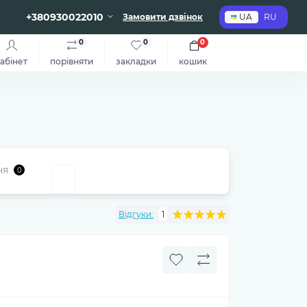
+380930022010
Замовити дзвінок
UA
RU
0
0
0
абінет
порівняти
закладки
кошик
ня
0
Відгуки:
1