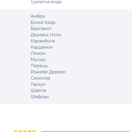
туалетна вода
Амбра
Білий Кедр
Бергамот
Деревні Ноти
Карамбола
Кардамон
Лимон
Мускус
Перець
Рожеве Дерево
Сикомор
Тархун
Шавлія
Шафран