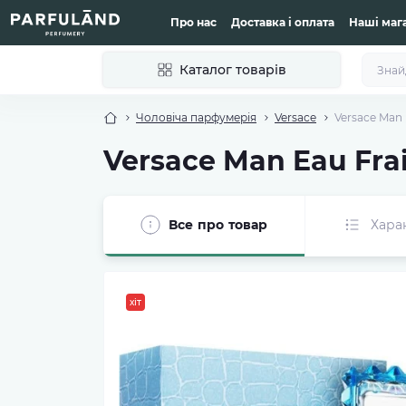
Про нас
Доставка і оплата
Наші маг
Каталог товарів
Чоловіча парфумерія
Versace
Versace Man 
Versace Man Eau Fra
Все про товар
Хара
хіт