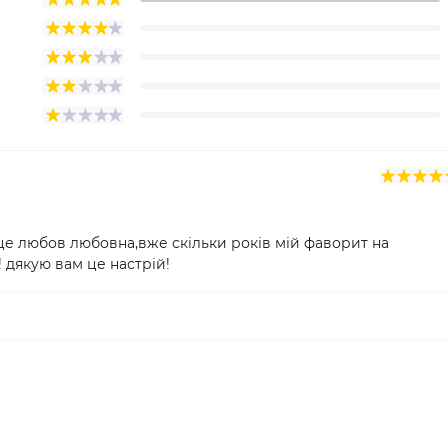
е любов любовна,вже скільки років мій фаворит на
! дякую вам це настрій!