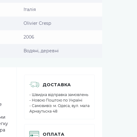
Італія
Olivier Cresp
2006
Водяні, деревні
ДОСТАВКА
- Швидка відправка замовлень
- Новою Поштою по Україні
e
- Самовивіз: м. Одеса, вул. мала
Арнаутьска 48
ими
егку
дра
ОПЛАТА