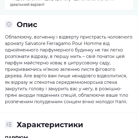
ідеальний варіант
Опис
Обпалюючу, вогненну і відверту пристрасть чоловічого
аромату Salvatore Ferragamo Pour Homme від
однойменного парфумерного будинку не так легко
розпізнати відразу, в першу мить – свій початок цей
парфум майстерно ховає в цитрусовому саду,
прикриваючись м'якою зеленню листя фігового
дерева. Але варто вам лише ненадовго відволіктися,
як відразу ж спекотна середземноморська спека
закрутить голову і занурить вас у негу, в розкішно-
пряні акорди південних спецій, обпалюючи ваше тіло
розпеченим полуденним сонцем вічно молодої Італії.
Характеристики
ПАРФЮМ