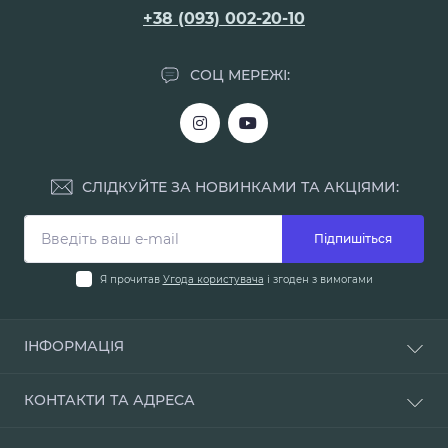
+38 (093) 002-20-10
СОЦ МЕРЕЖІ:
СЛІДКУЙТЕ ЗА НОВИНКАМИ ТА АКЦІЯМИ:
Підпишіться
Я прочитав
Угода користувача
і згоден з вимогами
ІНФОРМАЦІЯ
Доставка і оплата
КОНТАКТИ ТА АДРЕСА
Про нас
Умови повернення
м. Одеса, вул. Мала Арнаутська, 48