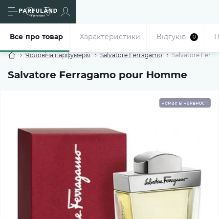
Все про товар
Характеристики
Відгуків
П
0
Чоловіча парфумерія
Salvatore Ferragamo
Salvatore Fer
Salvatore Ferragamo pour Homme
немає в наявності