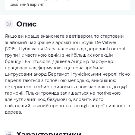
ідеальний варіант
Опис
Якщо ви краще знайомете з ветівером, то стартовий
знайомий найкраще з ароматної інфузії De Vetiver
(2015). Публікація Prada належить до деревної гострої
групи і є частиною однієї з найбільших колекцій
бренду LES Infusions. Даніела Андрієр парфумер
працював над формулою, і це вона зробила:
цитрусовий акорд Бергамот і тунісійський неролі тісно
переплітаються з головною мелодією, виконаною
ветеристом, і імбир приносить свою чарівність до цієї
гармонії. Тільки троянда залишається не поміченою,
але чутливий нюх, безумовно, вловить його
найтонший, ніжний проліт на тлі цієї гострої пишності з
дерева.
Характеристики