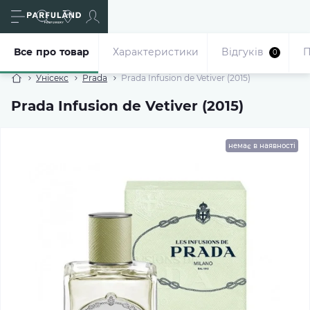
Все про товар
Характеристики
Відгуків
П
0
Унісекс
Prada
Prada Infusion de Vetiver (2015)
Prada Infusion de Vetiver (2015)
немає в наявності